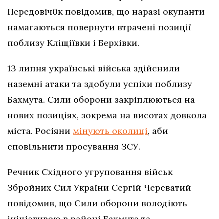
Передовіч0к повідомив, що наразі окупанти
намагаються повернути втрачені позиції
поблизу Кліщіївки і Берхівки.
13 липня українські війська здійснили
наземні атаки та здобули успіхи поблизу
Бахмута. Сили оборони закріплюються на
нових позиціях, зокрема на висотах довкола
міста. Росіяни
мінують околиці
, аби
сповільнити просування ЗСУ.
Речник Східного угруповання військ
Збройних Сил України Сергій Череватий
повідомив, що Сили оборони володіють
ініціативою в районі Бахмута та