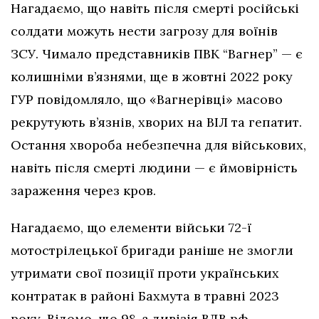
Нагадаємо, що навіть після смерті російські
солдати можуть нести загрозу для воїнів
ЗСУ. Чимало представників ПВК “Вагнер” — є
колишніми в’язнями, ще в жовтні 2022 року
ГУР повідомляло, що «Вагнерівці» масово
рекрутують в’язнів, хворих на ВІЛ та гепатит.
Остання хвороба небезпечна для військових,
навіть після смерті людини — є ймовірність
зараження через кров.
Нагадаємо, що елементи військи 72-ї
мотострілецької бригади раніше не змогли
утримати свої позиції проти українських
контратак в районі Бахмута в травні 2023
року. Відомо, що 98-а дивізія ВДВ рф