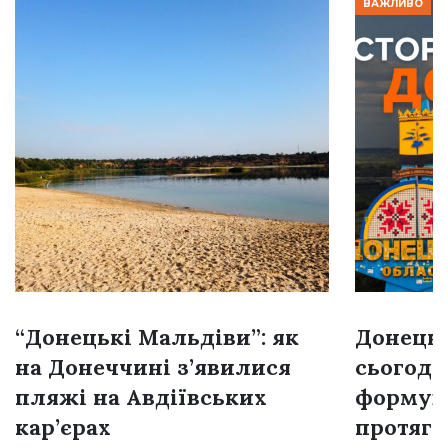
ВАЖЛИВО
“Донецькі Мальдіви”: як
Донецьк
на Донеччині з’явилися
сьогодн
пляжі на Авдіївських
формува
кар’єрах
протяго