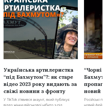
Українська артилеристка
“Чорні 
“під Бахмутом”?: як старе
Бахмуті
відео 2023 року видають за
пропага
свіжі новини з фронту
новий 
У TikTok з’явився акаунт, який публікує
Російські п
відео жінки-військової нібито з-під
новий фейк 