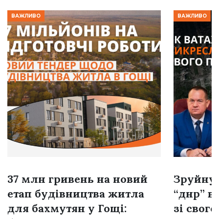
ВАЖЛИВО
ВАЖЛИВО
37 млн гривень на новий
Зруйнув
етап будівництва житла
“днр” в
для бахмутян у Гощі:
зі свог