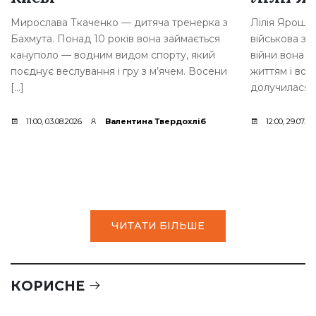
Мирослава Ткаченко — дитяча тренерка з
Лілія Яроше
Бахмута. Понад 10 років вона займається
військова з 
кануполо — водним видом спорту, який
війни вона 
поєднує веслування і гру з м’ячем. Восени
життям і вол
[…]
долучилася д
11:00, 03.08.2026
Валентина Твердохліб
12:00, 29.07.20
ЧИТАТИ БІЛЬШЕ
КОРИСНЕ