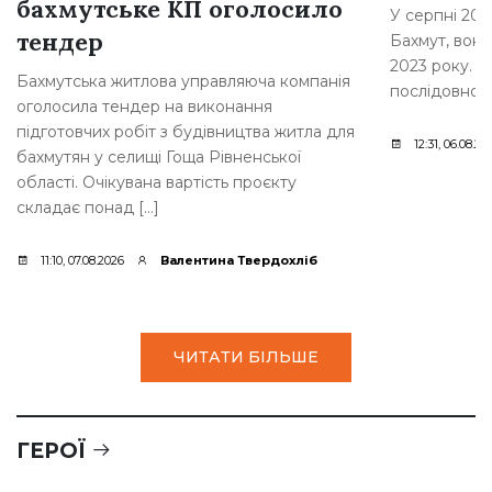
бахмутське КП оголосило
У серпні 202
тендер
Бахмут, вона
2023 року. За
Бахмутська житлова управляюча компанія
послідовно з
оголосила тендер на виконання
підготовчих робіт з будівництва житла для
12:31, 06.08.20
бахмутян у селищі Гоща Рівненської
області. Очікувана вартість проєкту
складає понад […]
11:10, 07.08.2026
Валентина Твердохліб
ЧИТАТИ БІЛЬШЕ
ГЕРОЇ