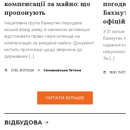
компенсації за майно: що
погоди
пропонують
Бахмутс
офіційн
Ініціативна група бахмутян передала
міській владі заяву із закликом активніше
З 31 липня 2
відстоювати право переселенців на
бахмутян Ком
компенсацію за знищене майно. Документ
надання комп
містить пропозиції щодо звернень до
нерухомого 
державних […]
За […]
13:30, 30.07.2026
Семаковська Тетяна
18:00, 15.07.20
ЧИТАТИ БІЛЬШЕ
ВІДБУДОВА