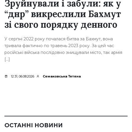
були: як у
Проєкт житла дл
или Бахмут
бахмутян у
ку денного
Кропивницькому
просувається: що
ва за Бахмут, вона
зараз
3 року. За цей час
щували місто, так армія
Проєкт зі створення соціального жи
із Бахмутської громади у Кропивниц
етапі розробки проєктно-кошторисно
яна
Після її завершення громада планує
підрядника, […]
13:40, 03.08.2026
Семаковська Тетяна
ОСТАННІ НОВИНИ