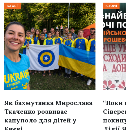
ІСТОРІЇ
ІСТОРІЇ
Як бахмутянка Мирослава
“Поки н
Ткаченко розвиває
Сіверськ
кануполо для дітей у
покину”
Києві
Лілії Я