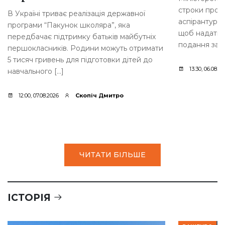
строки прове
В Україні триває реалізація державної
аспірантури.
програми “Пакунок школяра”, яка
щоб надати 
передбачає підтримку батьків майбутніх
подання заяв
першокласників. Родини можуть отримати
5 тисяч гривень для підготовки дітей до
13:30, 06.08.2
навчального […]
12:00, 07.08.2026
Скопіч Дмитро
ЧИТАТИ БІЛЬШЕ
ІСТОРІЯ