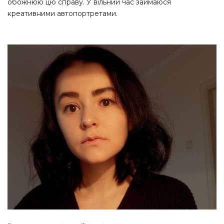
обожнюю цю справу. У вільний час займаюся
креативними автопортретами.