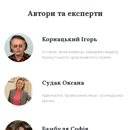
Автори та експерти
Корнацький Ігорь
історик, краєзнавець, завідувач відділу
Бахмутського краєзнавчого музею
Судак Оксана
Aдвокатка, правозахисниця , громадська
діячка
Бамбуля Софія