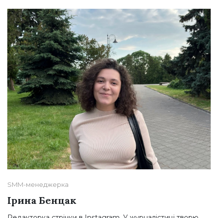
SMM-менеджерка
Ірина Бенцак
Редакторка стрічки в Instagram. У журналістиці творю