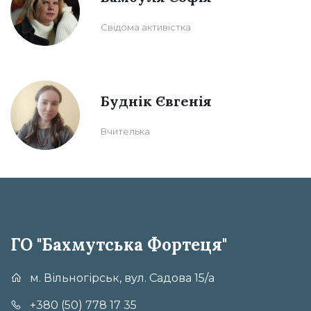
Cвідома активістка
Буднік Євгенія
Вчителька
ГО "Бахмутська Фортеця"
м. Вільногірськ, вул. Садова 15/а
+380 (50) 778 17 35