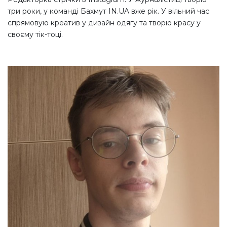
три роки, у команді Бахмут IN.UA вже рік. У вільний час
спрямовую креатив у дизайн одягу та творю красу у
своєму тік-тоці.