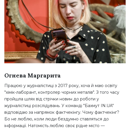
Огнева Маргарита
Працюю у журналістиці з 2017 року, хоча й маю освіту
"хімік-лаборант, контролер чорних металів". З того часу
пройшла шлях від стрічки новин до роботи у
журналістиці розслідувань. У команді "Бахмут IN.UA"
відповідаю за напрямок фактчекінгу. Чому фактчекінг?
Бо не люблю, коли люди бездумно ставляться до
інформації. Натомість люблю своє рідне місто —