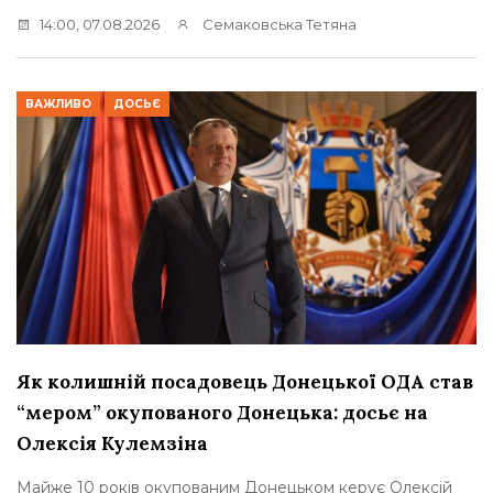
14:00, 07.08.2026
Семаковська Тетяна
ВАЖЛИВО
ДОСЬЄ
Як колишній посадовець Донецької ОДА став
“мером” окупованого Донецька: досьє на
Олексія Кулемзіна
Майже 10 років окупованим Донецьком керує Олексій