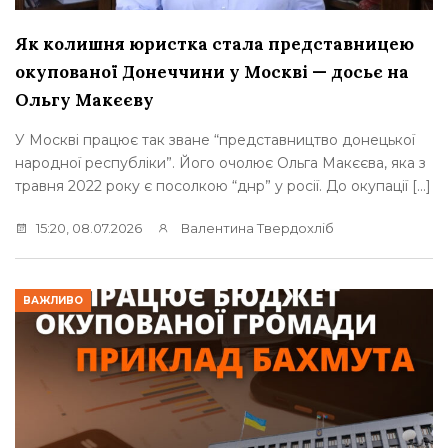
Як колишня юристка стала представницею
окупованої Донеччини у Москві — досьє на
Ольгу Макєєву
У Москві працює так зване “представництво донецької
народної республіки”. Його очолює Ольга Макєєва, яка з
травня 2022 року є посолкою “днр” у росії. До окупації […]
15:20, 08.07.2026
Валентина Твердохліб
ВАЖЛИВО