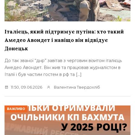
Італієць, який підтримує путіна: хто такий
Амедео Авондет і навіщо він відвідує
Донецьк
До так званої “днр” завітав з черговим візитом італієць
Амедео Авондет. Він жив та працював журналістом в
Італії і був частим гостем в рф та […]
11:50, 09.06.2026
Валентина Твердохліб
ВАЖЛИВО