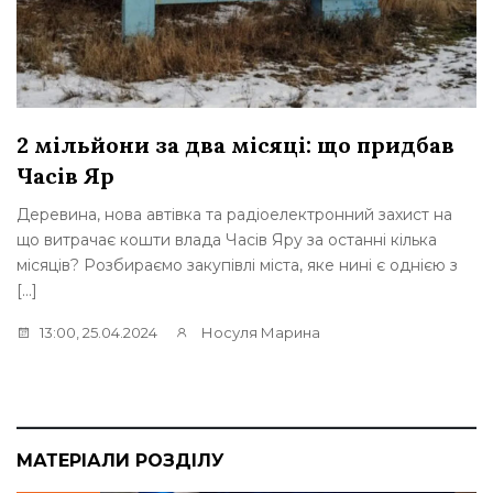
идбав
Понад 27 мільйонів на пікапи: с
автівок треба Бахмутському рай
ист на
З кінця 2023 року керівництво Бахмутського ра
ілька
періодично оголошувало закупівлі автівок для р
днією з
відомств міста й району. Закупляли нові автівки, 
зазначається у закупівлях на […]
12:25, 26.08.2024
Носуля Марина
МАТЕРІАЛИ РОЗДІЛУ