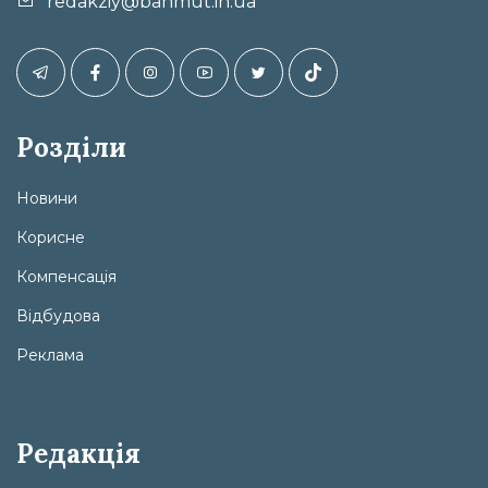
redakziy@bahmut.in.ua
Розділи
Новини
Корисне
Компенсація
Відбудова
Реклама
Редакція