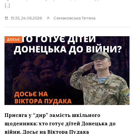
[…]
15:35, 24.06.2026
Семаковська Тетяна
ДОСЬЄ
Присяга у “днр” замість шкільного
щоденника: хто готує дітей Донецька до
війни. Досьє на Віктора Пудака