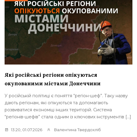
Які російські регіони опікуються
окупованими містами Донеччини
У російській політиці є поняття “регіон-шеф”. Таку назву
дають регіонам, які опікуються та допомагають
розвиватися економіці інших територій. Система
“регіонів-шефів” стала одним із ключових інструментів […]
13:20, 01.07.2026
Валентина Твердохліб