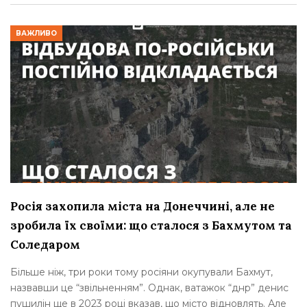
ВАЖЛИВО
Росія захопила міста на Донеччині, але не
зробила їх своїми: що сталося з Бахмутом та
Соледаром
Більше ніж, три роки тому росіяни окупували Бахмут,
назвавши це “звільненням”. Однак, ватажок “днр” денис
пушилін ще в 2023 році вказав, що місто відновлять. Але