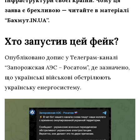
інфраструктури
своєї країни. Чому ця
заява є брехливою — читайте в матеріалі
“Бахмут.IN.UA”.
Хто запустив цей фейк?
Опубліковано допис у Телеграм-каналі
“Запорожская АЭС – Росатом”, де зазначено,
що українські військові обстрілюють
українську енергосистему.