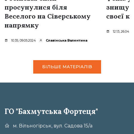
просунулися біля
знищую
Веселого на Сіверському
своєї к
напрямку
12:13, 26.04.2
10:35, 09.05.2024
Славінська Валентина
БІЛЬШЕ МАТЕРІАЛІВ
ГО "Бахмутська Фортеця"
м. Вільногірськ, вул. Садова 15/а