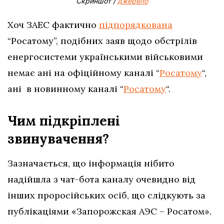
Скриншот /
джерело
Хоч ЗАЕС фактично
підпорядкована
“Росатому”, подібних заяв щодо обстрілів
енергосистеми українськими військовими
немає ані на офіційному каналі “
Росатому
“,
ані в новинному каналі “
Росатому
“.
Чим підкріплені
звинувачення?
Зазначається, що інформація нібито
надійшла з чат-бота каналу очевидно від
інших проросійських осіб, що слідкують за
публікаціями «Запорожская АЭС – Росатом»
.