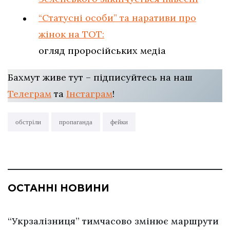
“Статусні особи” та наративи про
жінок на ТОТ:
огляд проросійських медіа
Бахмут живе тут – підписуйтесь на наш
Телеграм
та
Інстаграм
!
обстріли
пропаганда
фейки
ОСТАННІ НОВИНИ
“Укрзалізниця” тимчасово змінює маршрути