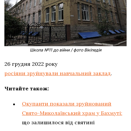
Школа №11 до війни / фото Вікіпедія
26 грудня 2022 року
росіяни зруйнували навчальний заклад
.
Читайте також:
Окупанти показали зруйнований
Свято-Миколаївський храм у Бахмуті:
що залишилося від святині