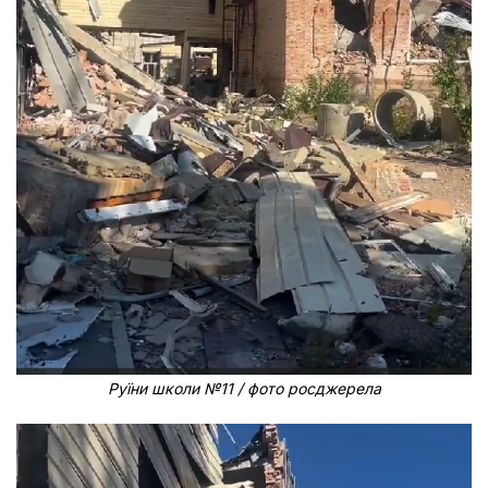
Руїни школи №11 / фото росджерела