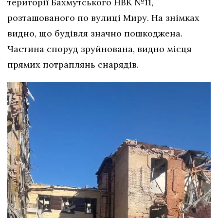
території Бахмутського НВК №11,
розташованого по вулиці Миру. На знімках
видно, що будівля значно пошкоджена.
Частина споруд зруйнована, видно місця
прямих потраплянь снарядів.