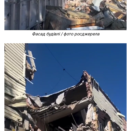
Фасад будівлі / фото росджерела