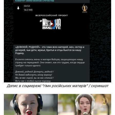
Допис в соцмережі “гімн російських матерів” / скриншот