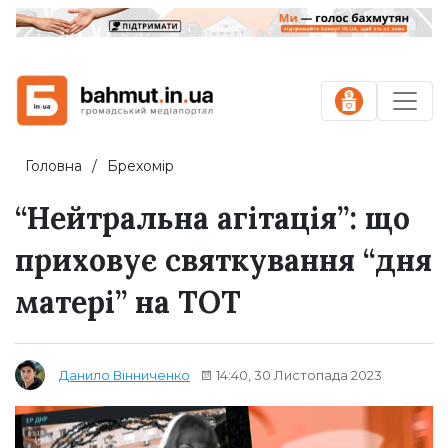
Головна
Брехомір
“Нейтральна агітація”: що
приховує святкування “дня
матері” на ТОТ
14:40, 30 Листопада 2023
Данило Вінниченко