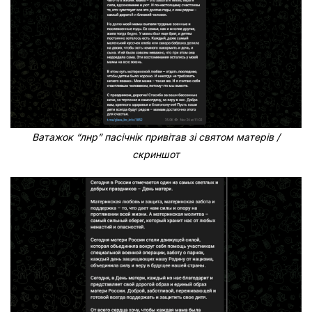
Ватажок “лнр” пасічнік привітав зі святом матерів /
скриншот