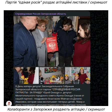
Партія “єдіная росія” роздає агітаційні листівки / скриншот
Колаборанти з Запоріжжя роздають агітацію / скриншот