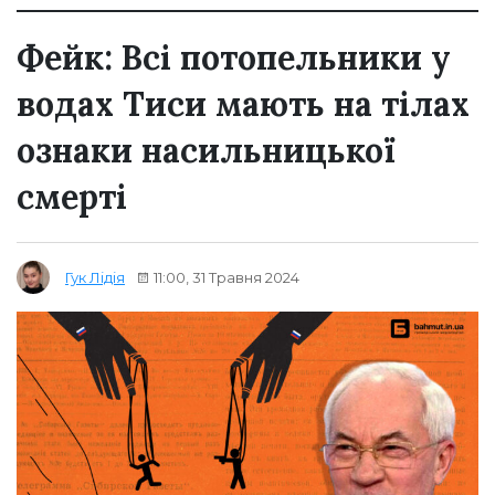
Фейк: Всі потопельники у
водах Тиси мають на тілах
ознаки насильницької
смерті
11:00, 31 Травня 2024
Гук Лідія