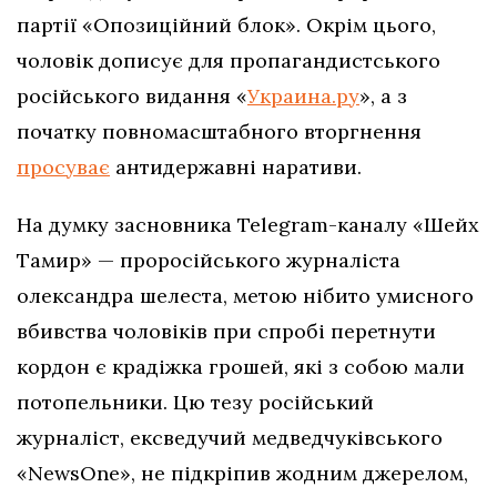
партії «Опозиційний блок». Окрім цього,
чоловік дописує для пропагандистського
російського видання «
Украина.ру
», а з
початку повномасштабного вторгнення
просуває
антидержавні наративи.
На думку засновника Telegram-каналу «Шейх
Тамир» — проросійського журналіста
олександра шелеста, метою нібито умисного
вбивства чоловіків при спробі перетнути
кордон є крадіжка грошей, які з собою мали
потопельники. Цю тезу російський
журналіст, ексведучий медведчуківського
«NewsOne», не підкріпив жодним джерелом,