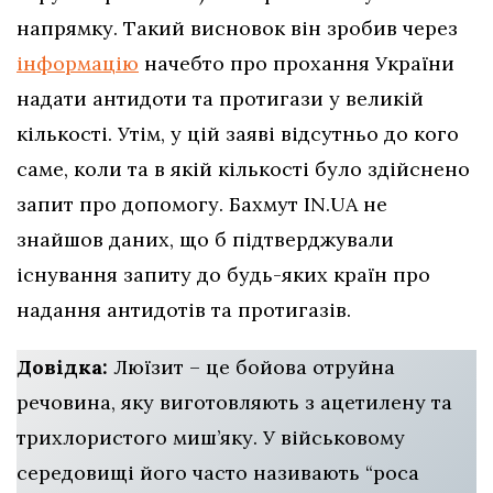
напрямку. Такий висновок він зробив через
інформацію
начебто про прохання України
надати антидоти та протигази у великій
кількості. Утім, у цій заяві відсутньо до кого
саме, коли та в якій кількості було здійснено
запит про допомогу. Бахмут IN.UA не
знайшов даних, що б підтверджували
існування запиту до будь-яких країн про
надання антидотів та протигазів.
Довідка:
Люїзит – це бойова отруйна
речовина, яку виготовляють з ацетилену та
трихлористого миш’яку. У військовому
середовищі його часто називають “роса