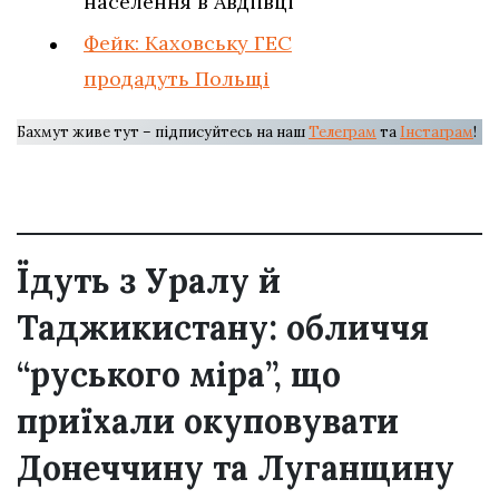
населення в Авдіївці
Фейк: Каховську ГЕС
продадуть Польщі
Бахмут живе тут – підписуйтесь на наш
Телеграм
та
Інстаграм
!
Їдуть з Уралу й
Таджикистану: обличчя
“руського міра”, що
приїхали окуповувати
Донеччину та Луганщину