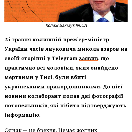
Колаж Бахмут.IN.UA
25 травня колишній прем’єр-міністр
України часів януковича микола азаров на
своїй сторінці у Telegram
заявив
, що
практично всі чоловіки, яких знайдено
мертвими у Тисі, були вбиті
українськими прикордонниками. До цієї
новини колаборант додав дві фотографії
потопельників, які нібито підтверджують
інформацію.
Однак — це брехня. Немає жодних