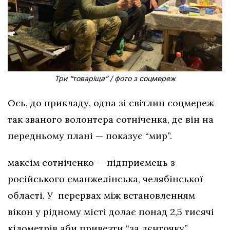
Три “товаріща” / фото з соцмереж
Ось, до прикладу, одна зі світлин соцмереж
так званого волонтера сотніченка, де він на
передньому плані — показує “мир”.
максім сотніченко — підприємець з
російського єманжелінська, челябінської
області. У перервах між встановленням
вікон у рідному місті долає понад 2,5 тисячі
кілометрів аби привезти “за лєнточку”