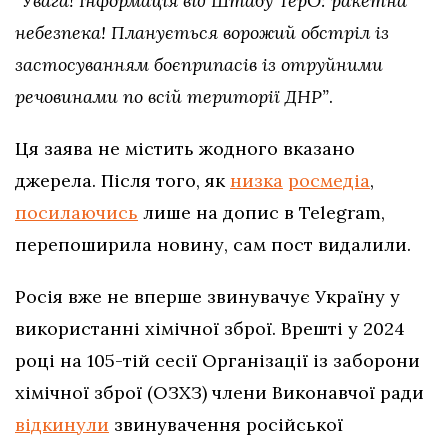
“Увага! Інформація від Штабу ТерО: ракетна
небезпека! Планується ворожий обстріл із
застосуванням боєприпасів із отруйними
речовинами по всій території ДНР”
.
Ця заява не містить жодного вказано
джерела. Після того, як
низка
росмедіа
,
посилаючись
лише на допис в Telegram,
перепоширила новину, сам пост видалили.
Росія вже не вперше звинувачує Україну у
використанні хімічної зброї. Врешті у 2024
році на 105-тій сесії Організації із заборони
хімічної зброї (ОЗХЗ) члени Виконавчої ради
відкинули
звинувачення російської