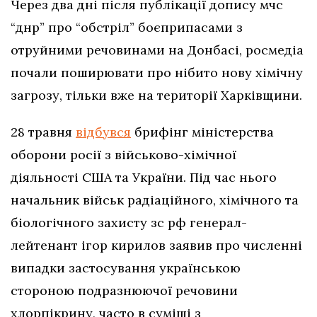
Через два дні після публікації допису мчс
“днр” про “обстріл” боєприпасами з
отруйними речовинами на Донбасі, росмедіа
почали поширювати про нібито нову хімічну
загрозу, тільки вже на території Харківщини.
28 травня
відбувся
брифінг міністерства
оборони росії з військово-хімічної
діяльності США та України. Під час нього
начальник військ радіаційного, хімічного та
біологічного захисту зс рф генерал-
лейтенант ігор кирилов заявив про численні
випадки застосування українською
стороною подразнюючої речовини
хлорпікрину, часто в суміші з