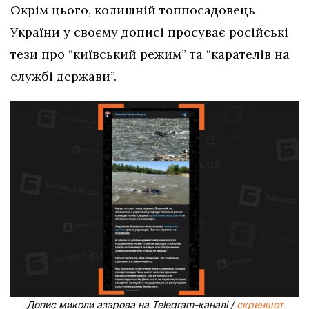
Окрім цього, колишній топпосадовець
України у своєму дописі просуває російські
тези про “київський режим” та “карателів на
службі держави”.
Допис миколи азарова на Telegram-каналі /
скриншот