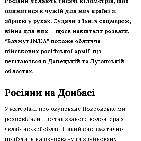
Росіяни долають тисячі кілометрів, щоб
опинитися в чужій для них країні зі
зброєю у руках. Судячи з їхніх соцмереж,
війна для них — щось накшталт розваги.
“Бахмут.IN.UA” покаже обличчя
військових російської армії, що
вештаються в Донецькій та Луганській
областях.
Росіяни на Донбасі
У матеріалі про окуповане Покровське ми
розповідали про так званого волонтера з
чєлябінської області, який систематично
приїздить на окуповану та зруйновану