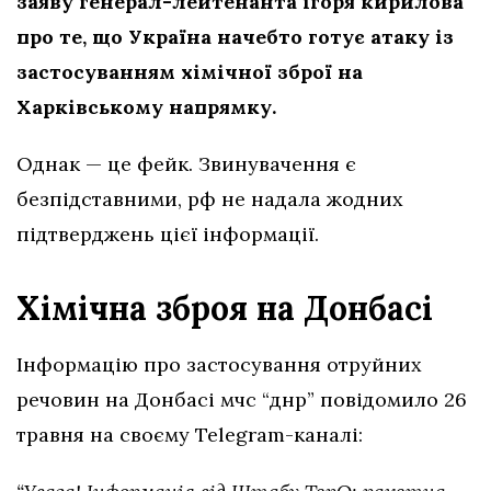
заяву генерал-лейтенанта ігоря кирилова
про те, що Україна начебто готує атаку із
застосуванням хімічної зброї на
Харківському напрямку.
Однак — це фейк. Звинувачення є
безпідставними, рф не надала жодних
підтверджень цієї інформації.
Хімічна зброя на Донбасі
Інформацію про застосування отруйних
речовин на Донбасі мчс “днр” повідомило 26
травня на своєму Telegram-каналі: