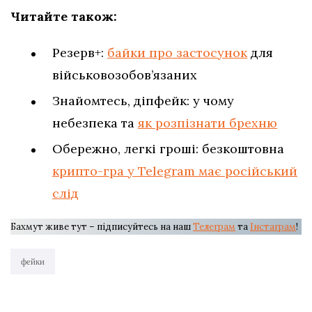
Читайте також:
Резерв+:
байки про застосунок
для
військовозобов’язаних
Знайомтесь, діпфейк: у чому
небезпека та
як розпізнати брехню
Обережно, легкі гроші: безкоштовна
крипто-гра у Telegram має російський
слід
Бахмут живе тут – підписуйтесь на наш
Телеграм
та
Інстаграм
!
фейки