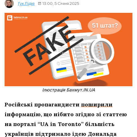
13:00, 5 Січня 2025
Гук Лідія
Ілюстрація Бахмут.IN.UA
Російські пропагандисти
поширили
інформацію, що нібито згідно зі статтею
на порталі “UA in Toronto” більшість
українців підтримало ідею Дональда