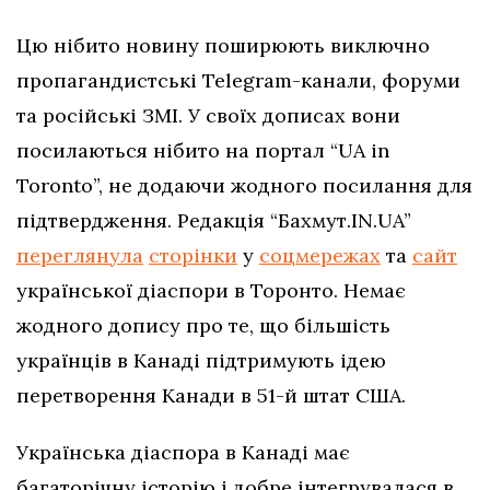
Цю нібито новину поширюють виключно
пропагандистські Telegram-канали, форуми
та російські ЗМІ. У своїх дописах вони
посилаються нібито на портал “UA in
Toronto”, не додаючи жодного посилання для
підтвердження. Редакція “Бахмут.IN.UA”
переглянула
сторінки
у
соцмережах
та
сайт
української діаспори в Торонто. Немає
жодного допису про те, що більшість
українців в Канаді підтримують ідею
перетворення
Канади в 51-й штат США.
Українська діаспора в Канаді має
багаторічну історію і добре інтегрувалася в