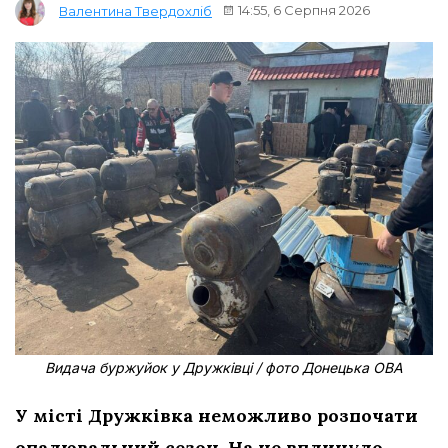
14:55, 6 Серпня 2026
Валентина Твердохліб
Видача буржуйок у Дружківці / фото Донецька ОВА
У місті Дружківка неможливо розпочати
опалювальний сезон. На це вплинуло