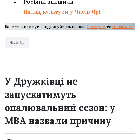
Росіяни знищили
Палац культури у Часів Ярі
Бахмут живе тут – підписуйтесь на наш
Телеграм
та
Інстаграм
!
Часів Яр
У Дружківці не
запускатимуть
опалювальний сезон: у
МВА назвали причину