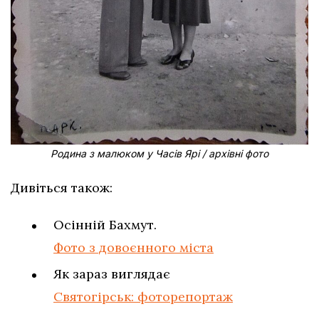
Родина з малюком у Часів Ярі / архівні фото
Дивіться також:
Осінній Бахмут.
Фото з довоєнного міста
Як зараз виглядає
Святогірськ: фоторепортаж