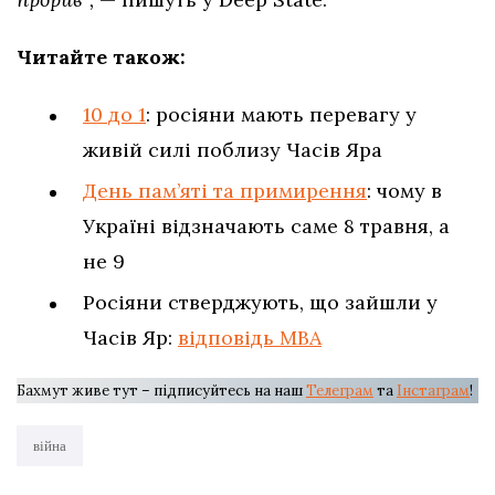
Читайте також:
10 до 1
: росіяни мають перевагу у
живій силі поблизу Часів Яра
День пам’яті та примирення
: чому в
Україні відзначають саме 8 травня, а
не 9
Росіяни стверджують, що зайшли у
Часів Яр:
відповідь МВА
Бахмут живе тут – підписуйтесь на наш
Телеграм
та
Інстаграм
!
війна