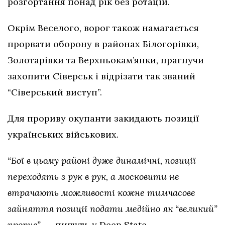
розгортання понад рік без ротацій.
Окрім Веселого, ворог також намагається
прорвати оборону в районах Білогорівки,
Золотарівки та Верхньокам’янки, прагнучи
захопити Сіверськ і відрізати так званий
“Сіверський виступ”.
Для прориву окупанти закидають позиції
українських військових.
“Бої в цьому районі дуже динамічні, позиції
переходять з рук в рук, а московити не
втрачають можливості кожне тимчасове
зайняття позиції подати медійно як “великий”
прорив”,
— пишуть у Deep State.