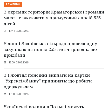
ВАЖЛИВО
З окремих територій Краматорської громади
мають евакуювати у примусовий спосіб 525
дітей
16:41, 05.08.2026
У липні Званівська сільрада провела одну
закупівлю на понад 255 тисяч гривень: що
придбали
16:00, 05.08.2026
З 1 жовтня пенсійні виплати на картки
“Укрексімбанку” припинять: що робити
одержувачам
15:00, 05.08.2026
Українські родини в Польщі можуть