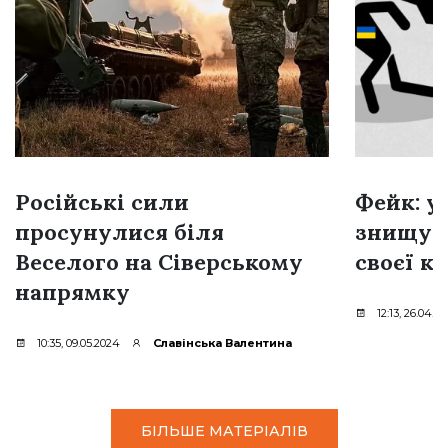
Російські сили
Фейк: у
просунулися біля
знищую
Веселого на Сіверському
своєї к
напрямку
12:13, 26.04.2
10:35, 09.05.2024
Славінська Валентина
БІЛЬШЕ МАТЕРІАЛІВ