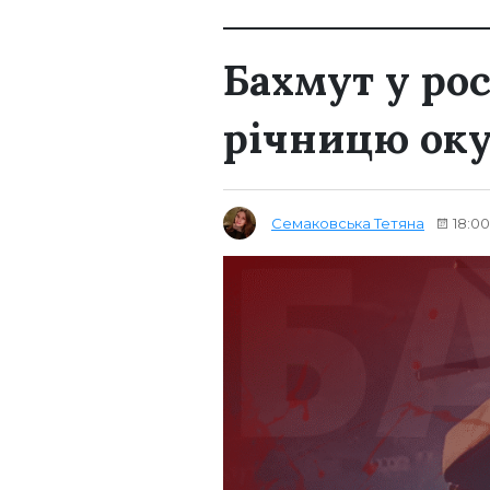
Бахмут у ро
річницю оку
Семаковська Тетяна
18:00