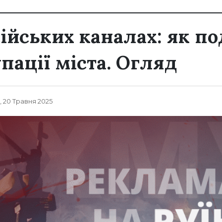
сійських каналах: як п
пації міста. Огляд
, 20 Травня 2025