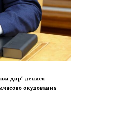
ави днр” дениса
имчасово окупованих