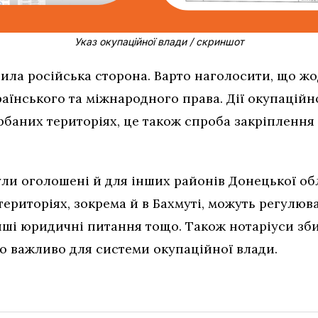
Указ окупаційної влади / скриншот
а російська сторона. Варто наголосити, що жод
раїнського та міжнародного права. Дії окупаційно
рбаних територіях, це також спроба закріплення
ули оголошені й для інших районів Донецької обл
територіях, зокрема й в Бахмуті, можуть регулю
інші юридичні питання тощо. Також нотаріуси з
що важливо для системи окупаційної влади.