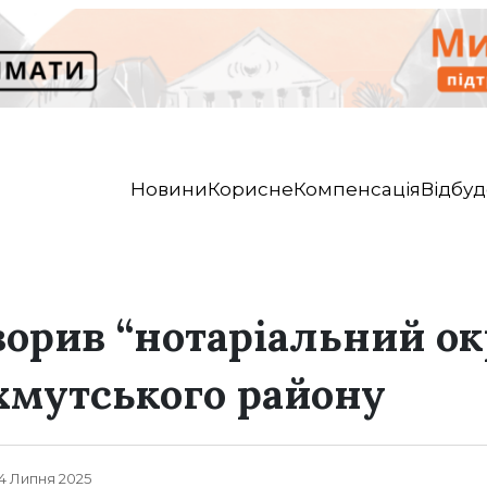
Новини
Корисне
Компенсація
Відбуд
орив “нотаріальний ок
ахмутського району
, 4 Липня 2025