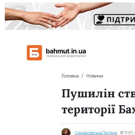
Головна
Новини
Пушилін ств
території Б
Семаковська Тетяна
11:07