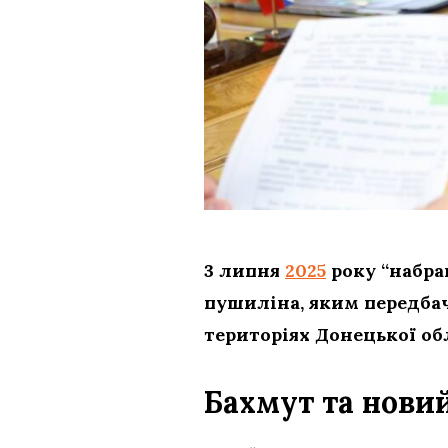
3 липня
2025
року “набра
пушиліна, яким передбач
територіях Донецької обл
Бахмут та нови