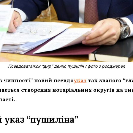
Псевдоватажок “днр” денис пушилін / фото з росджерел
в чинності” новий псевдо
указ
так званого “гл
ається створення нотаріальних округів на т
асті.
й указ “пушиліна”