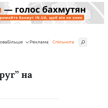
ова
Більше
Реклама
Спільнота
руг” на