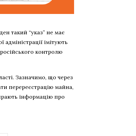
ен такий “указ” не має
ї адміністрації імітують
 російського контролю
асті. Зазначимо, що через
вати перереєстрацію майна,
бирають інформацію про