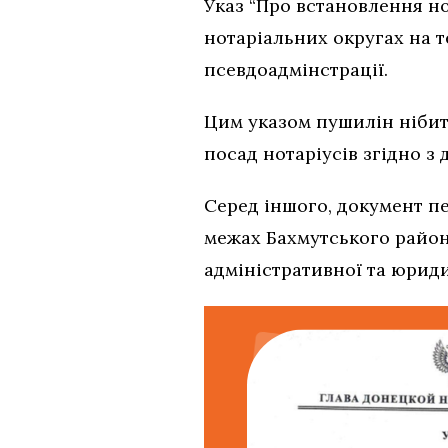
Указ “Про встановлення но
нотаріальних округах на т
псевдоадмінстрації.
Цим указом пушилін нібито
посад нотаріусів згідно з 
Серед іншого, документ п
межах Бахмутського району
адміністративної та юриди