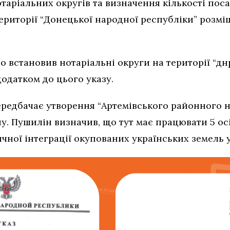
таріальних округів та визначення кількості поса
ериторії “Донецької народної республіки” розмі
 встановив нотаріальні округи на території “днр
додатком до цього указу.
ередбачає утворення “Артемівського районного н
. Пушилін визначив, що тут має працювати 5 ос
чної інтеграції окупованих українських земель 