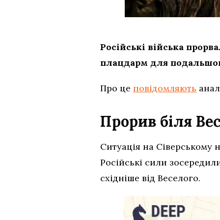
Російські війська прорв
плацдарм для подальшого
Про це
повідомляють
анал
Прорив біля Ве
Ситуація на Сіверському 
Російські сили зосередили
східніше від Веселого.