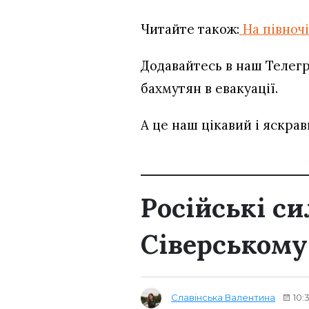
Читайте також:
На півночі
Додавайтесь в наш Телег
бахмутян в евакуації.
А це наш цікавий і яскра
Російські с
Сіверськом
Славінська Валентина
10: