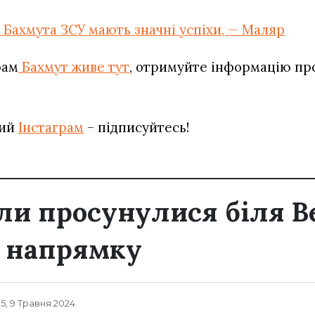
 Бахмута ЗСУ мають значні успіхи, — Маляр
рам
Бахмут живе тут
, отримуйте інформацію про 
вий
Інстаграм
– підписуйтесь!
или просунулися біля В
у напрямку
35, 9 Травня 2024