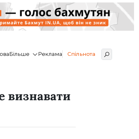
ова
Більше
Реклама
Спільнота
е визнавати