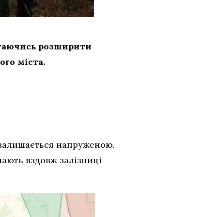
магаючись розширити
го міста.
и залишається напруженою.
пають вздовж залізниці