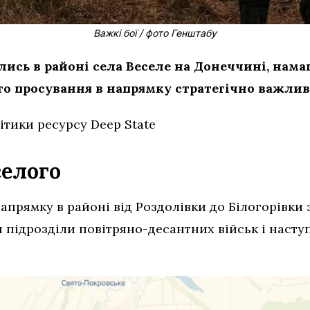
Важкі бої / фото Генштабу
ались в районі села Веселе на Донеччині, на
 просування в напрямку стратегічно важливо
ітики ресурсу Deep State
селого
напрямку в районі від Роздолівки до Білогорівк
 підрозділи повітряно-десантних військ і насту