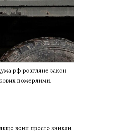
ждума рф розгляне закон
ькових померлими.
 якщо вони просто зникли.