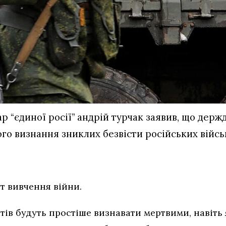
ар “єдиної росії” андрій турчак заявив, що дер
о визнання зниклих безвісти російських війс
т вивчення війни.
тів будуть простіше визнавати мертвими, навіть