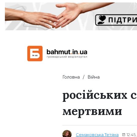
Головна
Війна
російських 
мертвими
Семаковська Тетяна
12:45