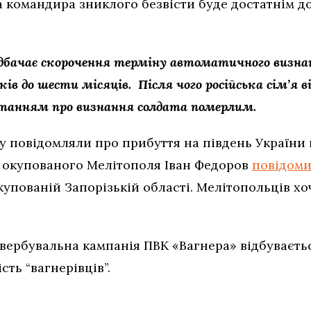
а командира зниклого безвісти буде достатнім 
бачає скорочення терміну автоматичного визна
ків до шести місяців. Після чого російська сім’я
отанням про визнання солдата померлим.
у повідомляли про прибуття на південь України в
 окупованого Мелітополя Іван Федоров
повідом
упованій Запорізькій області. Мелітопольців хо
 вербувальна кампанія ПВК «Вагнера» відбуваєтьс
сть “вагнерівців”.