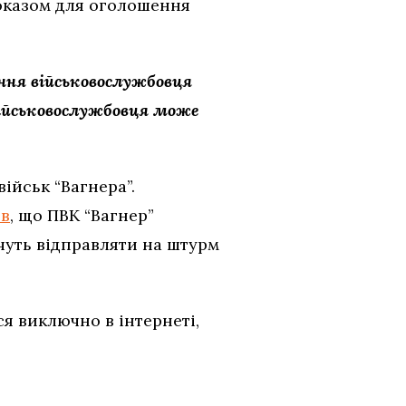
доказом для оголошення
ння військовослужбовця
 військовослужбовця може
ійськ “Вагнера”.
ив
, що ПВК “Вагнер”
чуть відправляти на штурм
я виключно в інтернеті,