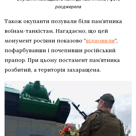
росджерела
Також окупанти позували біля пам’ятника
воїнам-танкістам. Нагадаємо, що цей
монумент росіяни показово “
відновили
“,
пофарбувавши і почепивши російський
прапор. При цьому постамент пам’ятника
розбитий, а територія захаращена.