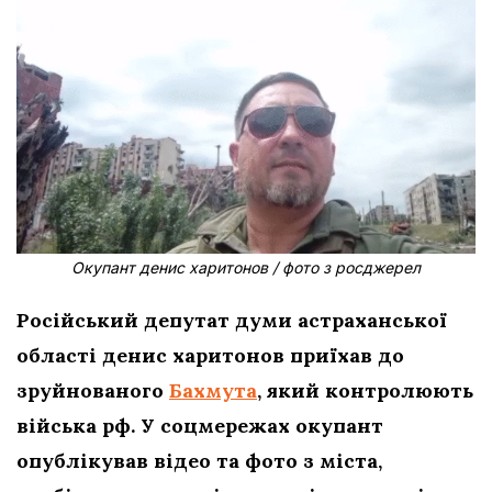
Окупант денис харитонов / фото з росджерел
Російський депутат думи астраханської
області денис харитонов приїхав до
зруйнованого
Бахмута
, який контролюють
війська рф. У соцмережах окупант
опублікував відео та фото з міста,