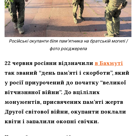
Російські окупанти біля пам’ятника на братській могилі /
фото росджерела
22 червня росіяни відзначили
в Бахмуті
так званий “день пам’яті і скорботи”, який
у росії приурочений до початку “великої
вітчизняної війни”. До вцілілих
монументів, присвячених пам’яті жертв
Другої світової війни, окупанти поклали
квіти і запалили окопні свічки.