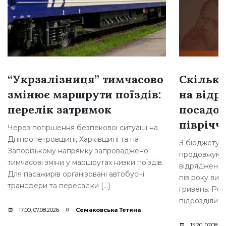
“Укрзалізниця” тимчасово
Скільки
змінює маршрути поїздів:
на відр
перелік затримок
посадов
півріччі
Через погіршення безпекової ситуації на
Дніпропетровщині, Харківщині та на
З бюджету Б
Запорізькому напрямку запроваджено
продовжують
тимчасові зміни у маршрутах низки поїздів.
відрядження 
Для пасажирів організовані автобусні
пів року вит
трансфери та пересадки […]
гривень. Роз
підрозділи м
17:00, 07.08.2026
Семаковська Тетяна
15:20, 07.08.20