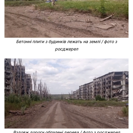
Бетонні плити з будинків лежать на землі / фото з
росджерел
Вздовж дороги обпалені дерева / фото з росджерел