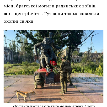
місці братської могили радянських воїнів,
що в центрі міста. Тут вони також запалили
окопні свічки.
Окупанти покладають квіти до пам’ятника / фото