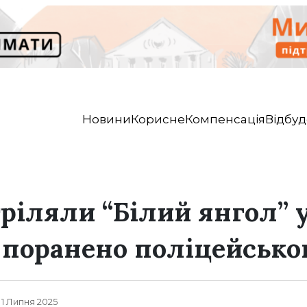
Новини
Корисне
Компенсація
Відбуд
тріляли “Білий янгол” 
 поранено поліцейсько
, 1 Липня 2025