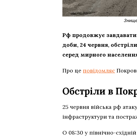
Знищен
Рф продовжує завдават
доби, 24 червня, обстрі
серед мирного населення
Про це
повідомляє
Покров
Обстріли в Пок
25 червня війська рф атак
інфраструктури та постра
О 08:30 у північно-східні