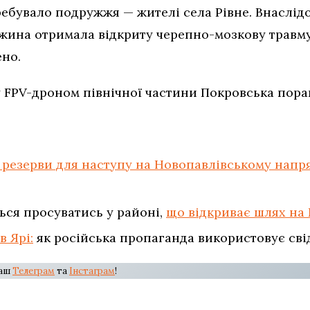
ребувало подружжя — жителі села Рівне. Внаслід
ружина отримала відкриту черепно-мозкову травм
ено.
у FPV-дроном північної частини Покровська пора
резерви для наступу на Новопавлівському напр
ся просуватись у районі,
що відкриває шлях на
в Ярі:
як російська пропаганда використовує сві
наш
Телеграм
та
Інстаграм
!