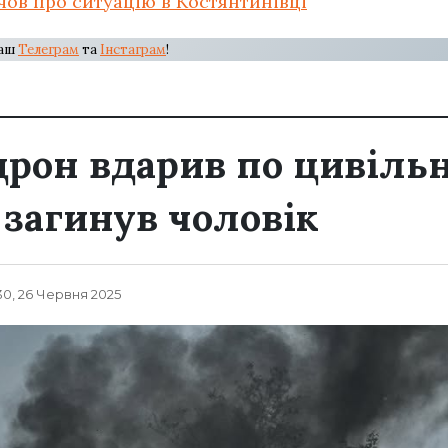
чов про ситуацію в Костянтинівці
наш
Телеграм
та
Інстаграм
!
дрон вдарив по цивільн
 загинув чоловік
30, 26 Червня 2025