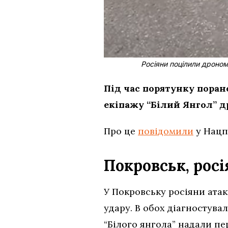
Росіяни поцілили дроном
Під час порятунку пора
екіпажу “Білий Янгол” 
Про це
повідомили
у Нацп
Покровськ, росі
У Покровську росіяни атак
удару. В обох діагностува
“Білого янгола” надали пе