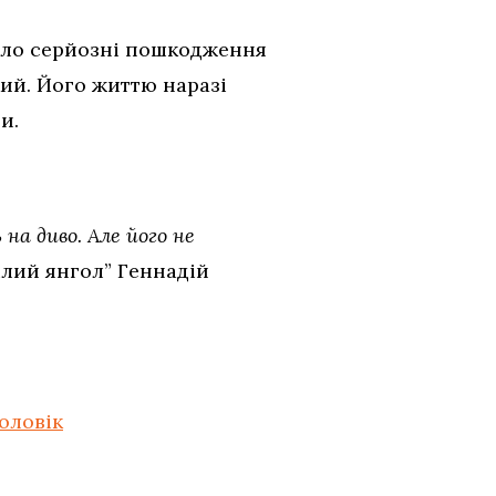
мало серйозні пошкодження
кий. Його життю наразі
и.
на диво. Але його не
ілий янгол” Геннадій
оловік