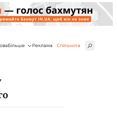
ова
Більше
Реклама
Спільнота
у
го