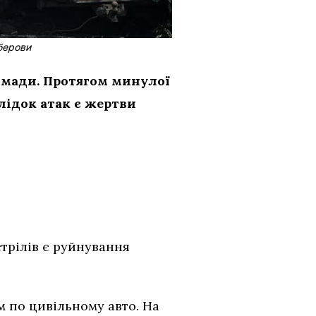
іберови
омади. Протягом минулої
лідок атак є жертви
стрілів є руйнування
м по цивільному авто. На