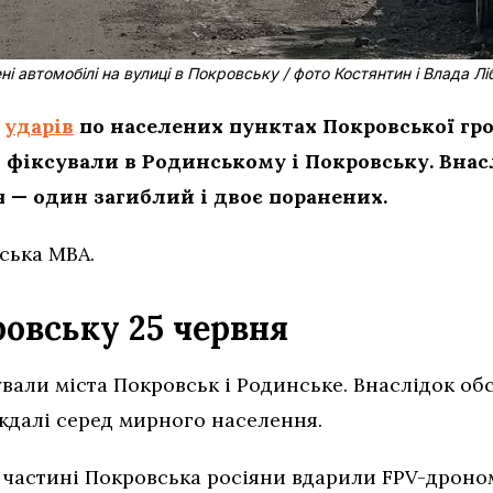
і автомобілі на вулиці в Покровську / фото Костянтин і Влада Л
и
ударів
по населених пунктах Покровської гр
ли фіксували в Родинському і Покровську. Внас
 — один загиблий і двоє поранених.
ська МВА.
ровську 25 червня
ували міста Покровськ і Родинське. Внаслідок об
ждалі серед мирного населення.
й частині Покровська росіяни вдарили FPV-дроно