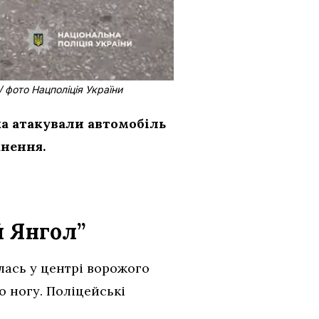
 фото Нацполіція України
ка атакували автомобіль
анення.
й Янгол”
лась у центрі ворожого
о ногу. Поліцейські