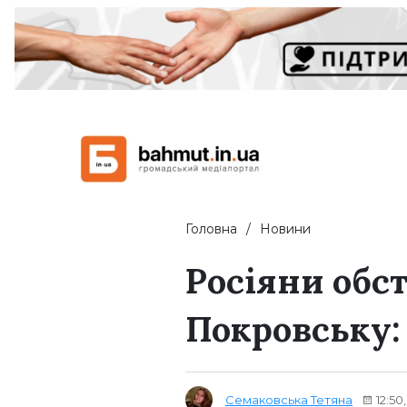
Головна
Новини
Росіяни обс
Покровську:
Семаковська Тетяна
12:50