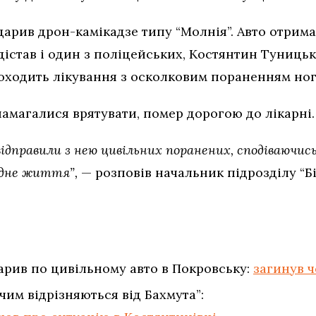
дарив дрон-камікадзе типу “Молнія”. Авто отри
істав і один з поліцейських, Костянтин Туниць
роходить лікування з осколковим пораненням ног
намагалися врятувати, помер дорогою до лікарні.
ідправили з нею цивільних поранених, сподіваючись 
 одне життя”,
— розповів начальник підрозділу “Б
арив по цивільному авто в Покровську:
загинув ч
 чим відрізняються від Бахмута”: