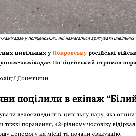
-камікадзе у поліцейських, які намагалися врятувати цивільних /
нених цивільних у
Покровську
російські війсь
дроном-камікадзе. Поліцейський отримав пор
оліції Донеччини.
яни поцілили в екіпаж “Біли
ували велосипедистів, цивільну пару, яка опини
ли тяжкі поранення, 42-річному чоловіку відірвал
ршу допомогу на місці та почали евакуацію.