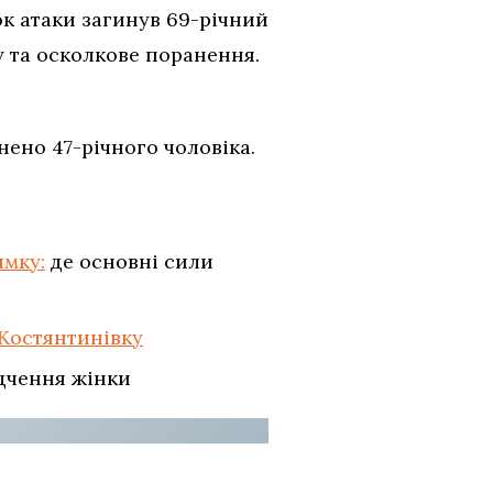
ок атаки загинув 69-річний
у та осколкове поранення.
нено 47-річного чоловіка.
ямку:
де основні сили
 Костянтинівку
дчення жінки