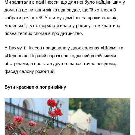
Ми запитали в пані Інесси, що для неї було найціннішим у 
домі, на це питання жінка відповідає, що їй хотілося б 
забрати речі дітей. У цьому домі Інесса проживала від 
маленької, тут створила й власну родину, тож квартира 
повна теплих спогадів про дитинство.
У Бахмуті,  Інесса працювала у двох салонах «Шарм» та 
«Персона». Перший наразі пошкоджений російськими 
обстрілами, а про стан другого наразі точно невідомо, 
фасад салону розбитий.
Бути красивою попри війну