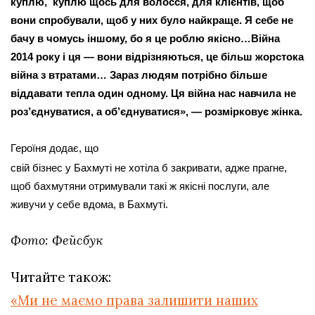
куплю,  куплю щось для волосся, для клієнтів, щоб 
вони спробували, щоб у них було найкраще. Я себе не 
бачу в чомусь іншому, бо я це роблю якісно…Війна 
2014 року і ця — вони відрізняються, це більш жорстока 
війна з втратами… Зараз людям потрібно більше 
віддавати тепла один одному. Ця війна нас навчила не 
роз’єднуватися, а об’єднуватися», — розмірковує жінка.
Героїня додає, що
свій бізнес у Бахмуті не хотіла б закривати, адже прагне, 
щоб бахмутяни отримували такі ж якісні послуги, але 
живучи у себе вдома, в Бахмуті.
Фото: Фейсбук
Читайте також:
«Ми не маємо права залишити наших