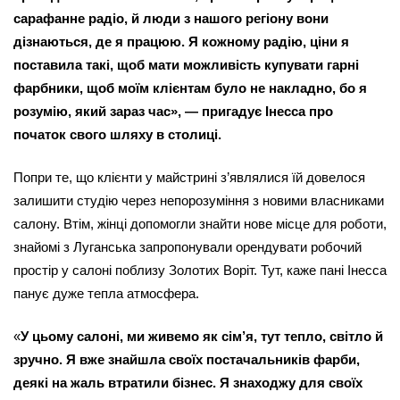
сарафанне радіо, й люди з нашого регіону вони 
дізнаються, де я працюю. Я кожному радію, ціни я 
поставила такі, щоб мати можливість купувати гарні 
фарбники, щоб моїм клієнтам було не накладно, бо я 
розумію, який зараз час», — пригадує Інесса про 
початок свого шляху в столиці.
Попри те, що клієнти у майстрині з’являлися їй довелося 
залишити студію через непорозуміння з новими власниками 
салону. Втім, жінці допомогли знайти нове місце для роботи, 
знайомі з Луганська запропонували орендувати робочий 
простір у салоні поблизу Золотих Воріт. Тут, каже пані Інесса 
панує дуже тепла атмосфера.
«
У цьому салоні, ми живемо як сім’я, тут тепло, світло й 
зручно. Я вже знайшла своїх постачальників фарби, 
деякі на жаль втратили бізнес. Я знаходжу для своїх 