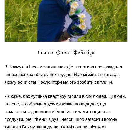
Інесса. Фото: Фейсбук
В Бахмуті в Інесси залишився дім, квартира постраждала 
від російських обстрілів 7 грудня. Наразі жінка не знає, в 
якому вона стані, волонтери мають зробити світлини. 
Як каже, бахмутянка квартиру гасили вісім людей. Ці люди, 
власне, є добрими друзями жінки, вона додає, що 
намагається допомагати їм всіма силами: надислає 
продукти, речі гігієни. Друзі Інесси, щоб загасити вогонь 
тягали з Бахмутки воду на п’ятий поверх, вісьмом 