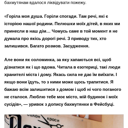
бахмутянам вдалося ліквідувати пожежу.
«
Горіла моя душа. Горіли спогади. Там речі, які є 
історією нашої родини. Пелюшки моїх дітей, в яких ми 
принесли в наш дім… Чомусь саме в той момент я не 
думала про якісь дорогі речі. З приводу тих, хто 
залишився. Багато розмов. Засудження.
Але вони як соломинка, за яку хапаються всі, щоб 
дізнатися як і що вдома. Читала в езотериці, такі люди 
хранителі міста і дому. Якась сила не дає їм виїхати. І 
якщо вони їдуть, то з ними може щось трапитися. Я 
бажаю всім залишитися з домом і щоб ні чого поганого 
не сталося. Люблю тебе моє місто, мій будинок і моїх 
сусідів», — уривок з допису бахмутянки в Фейсбуці.