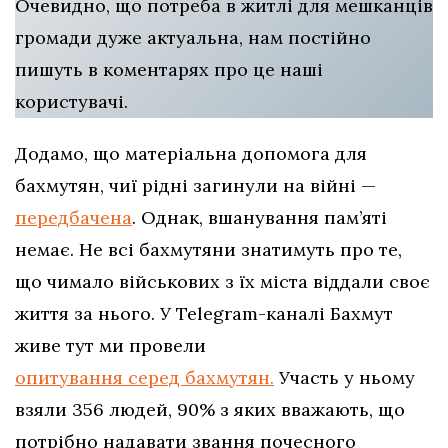
Очевидно, що потреба в житлі для мешканців
громади дуже актуальна, нам постійно
пишуть в коментарях про це наші
користувачі.
Додамо, що матеріальна допомога для
бахмутян, чиї рідні загинули на війні —
передбачена
. Однак, вшанування пам’яті
немає. Не всі бахмутяни знатимуть про те,
що чимало військових з їх міста віддали своє
життя за нього. У Telegram-каналі Бахмут
живе тут ми провели
опитування серед бахмутян.
Участь у ньому
взяли 356 людей, 90% з яких вважають, що
потрібно надавати звання почесного