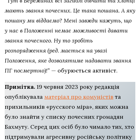
“Тут в Бережанах всі загиблі дівчата та хлопці
мають звання почесних. Це така пошана. А яку
пошану ми віддаємо? Мені завжди кажуть, що
у нас в Положенні немає можливості давати
звання почесного. Ну то зробіть
розпорядження (ред. мається на увазі
Положення, яке дозволятиме надавати звання
ПГ посмертно)!”
— обурюється активіст.
Примітка.
19 червня 2023 року редакція
опублікувала
матеріал про комуністів
та
прихильників «русского міра», яких можна
було знайти у списку почесних громадян
Бахмуту. Серед цих осіб було чимало тих, хто
підтримували агресивну російську політику