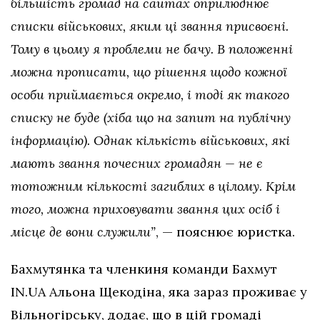
більшість громад на сайтах оприлюднює
списки військових, яким ці звання присвоєні.
Тому в цьому я проблеми не бачу. В положенні
можна прописати, що рішення щодо кожної
особи приймається окремо, і тоді як такого
списку не буде (хіба що на запит на публічну
інформацію). Однак кількість військових, які
мають звання почесних громадян — не є
тотожним кількості загиблих в цілому. Крім
того, можна приховувати звання цих осіб і
місце де вони служили”
, — пояснює юристка.
Бахмутянка та членкиня команди Бахмут
IN.UA Альона Щекодіна, яка зараз проживає у
Вільногірську, додає, що в цій громаді