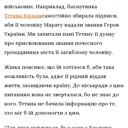
військових. Наприклад, бахмутянка
Тетяна Бірман
самостійно збирала підписи,
аби її чоловіку Марату надали звання Героя
України. Ми запитали пані Тетяну її думку
про присвоювання звання почесного
громадянина міста її загиблому чоловіку.
Жінка пояснює, що їй хотілося б, аби така
можливість була, адже її рідний віддав
життя, захищаючи країну. До міськради з цим
питанням вона не зверталася, бо не знає до
кого. Тетяна не бачила інформацію про те,
хто міг б їй допомогти з цим.
“Для мене важливо це, бо я сама з Бахмута,