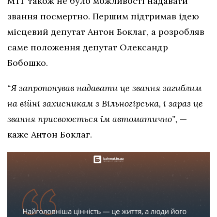
МТГ також не було можливості надавати
звання посмертно. Першим підтримав ідею
місцевий депутат Антон Боклаг, а розробляв
саме положення депутат Олександр
Бобошко.
“Я запропонував надавати це звання загиблим
на війні захисникам з Вільногірська, і зараз це
звання присвоюється їм автоматично”,
—
каже Антон Боклаг.