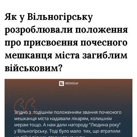
Як у Вільногірську
розроблювали положення
про присвоєння почесного
мешканця міста загиблим
військовим?