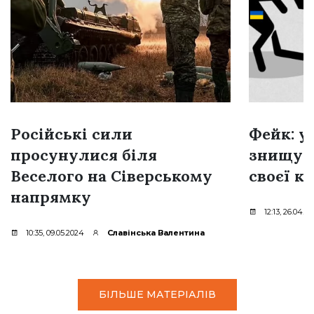
Російські сили
Фейк: у
просунулися біля
знищую
Веселого на Сіверському
своєї к
напрямку
12:13, 26.04.2
10:35, 09.05.2024
Славінська Валентина
БІЛЬШЕ МАТЕРІАЛІВ