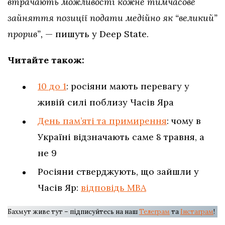
втрачають можливості кожне тимчасове
зайняття позиції подати медійно як “великий”
прорив”,
— пишуть у Deep State.
Читайте також:
10 до 1
: росіяни мають перевагу у
живій силі поблизу Часів Яра
День пам’яті та примирення
: чому в
Україні відзначають саме 8 травня, а
не 9
Росіяни стверджують, що зайшли у
Часів Яр:
відповідь МВА
Бахмут живе тут – підписуйтесь на наш
Телеграм
та
Інстаграм
!