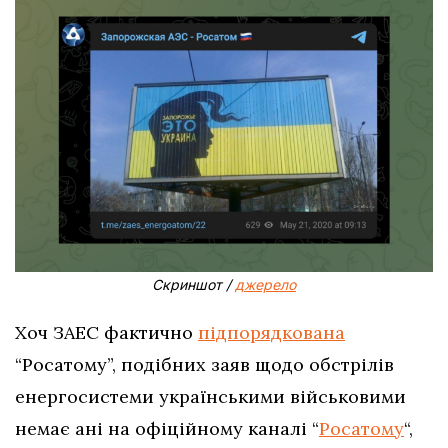
Скриншот /
джерело
Хоч ЗАЕС фактично
підпорядкована
“Росатому”, подібних заяв щодо обстрілів
енергосистеми українськими військовими
немає ані на офіційному каналі “
Росатому
“,