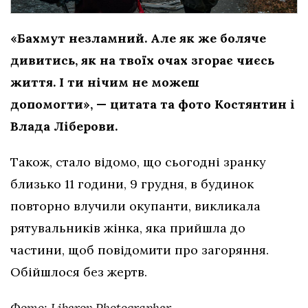
«Бахмут незламний. Але як же боляче
дивитись, як на твоїх очах згорає чиєсь
життя. І ти нічим не можеш
допомогти», — цитата та фото Костянтин і
Влада Ліберови.
Також, стало відомо, що сьогодні зранку
близько 11 години, 9 грудня, в будинок
повторно влучили окупанти, викликала
рятувальників жінка, яка прийшла до
частини, щоб повідомити про загоряння.
Обійшлося без жертв.
Фото: Liberov Photographer