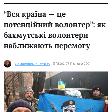
“Вся країна — це
потенційний волонтер”: як
бахмутські волонтери
наближають перемогу
15:00, 27 Лютого 2024
Семаковська Тетяна