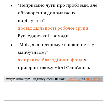
“Неприємно чути про проблеми, але
обговорення допомагає їх
вирішувати”:
досвід діяльності робочої групи
Вугледарської громади
“Мрія, яка підтримує впевненість у
майбутньому”:
як працює благодійний фонд
у
прифронтовому місті Слов’янськ
Бахмут живе тут – підписуйтесь на наш
Телеграм
та
Інстаграм
!