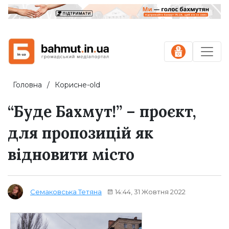
Головна
Корисне-old
“Буде Бахмут!” – проєкт,
для пропозицій як
відновити місто
14:44, 31 Жовтня 2022
Семаковська Тетяна