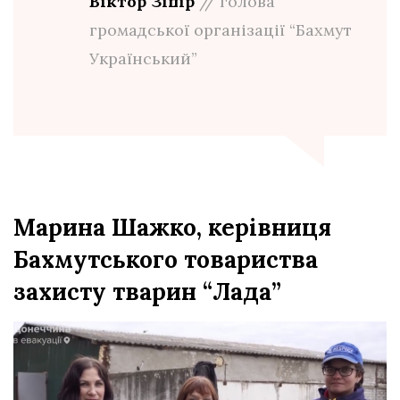
Віктор Зіпір
// голова
громадської організації “Бахмут
Український”
Марина Шажко, керівниця
Бахмутського товариства
захисту тварин “Лада”