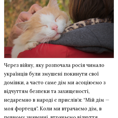
Через війну, яку розпочала росія чимало
українців були змушені покинути свої
домівки, а часто саме дім ми асоціюємо з
відчуттям безпеки та захищеності,
недаремно в народі є прислів’я: “Мій дім —
моя фортеця”. Коли ми втрачаємо дім, в
певному значенні, втрачаємо відчуття