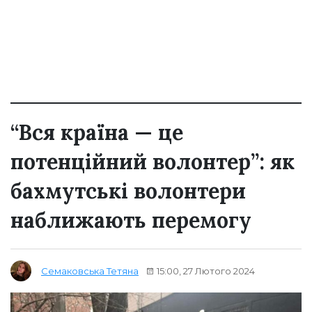
“Вся країна — це
потенційний волонтер”: як
бахмутські волонтери
наближають перемогу
15:00, 27 Лютого 2024
Семаковська Тетяна