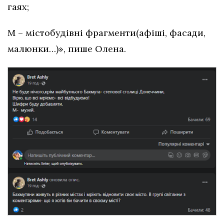
гаях;
М – містобудівні фрагменти(афіші, фасади,
малюнки…)», пише Олена.