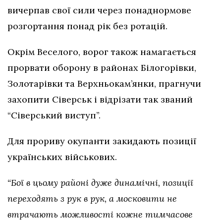
вичерпав свої сили через понаднормове
розгортання понад рік без ротацій.
Окрім Веселого, ворог також намагається
прорвати оборону в районах Білогорівки,
Золотарівки та Верхньокам’янки, прагнучи
захопити Сіверськ і відрізати так званий
“Сіверський виступ”.
Для прориву окупанти закидають позиції
українських військових.
“Бої в цьому районі дуже динамічні, позиції
переходять з рук в рук, а московити не
втрачають можливості кожне тимчасове