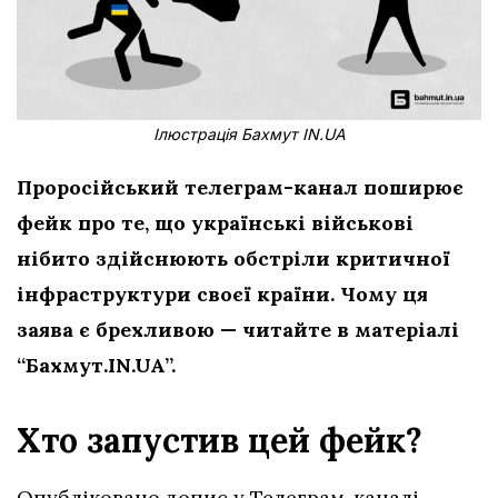
Ілюстрація Бахмут IN.UA
Проросійський телеграм-канал поширює
фейк про те, що українські військові
нібито здійснюють обстріли критичної
інфраструктури
своєї країни. Чому ця
заява є брехливою — читайте в матеріалі
“Бахмут.IN.UA”.
Хто запустив цей фейк?
Опубліковано допис у Телеграм-каналі