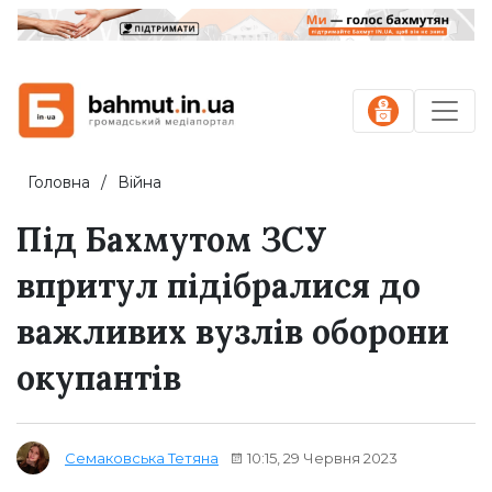
Головна
Війна
Під Бахмутом ЗСУ
впритул підібралися до
важливих вузлів оборони
окупантів
10:15, 29 Червня 2023
Семаковська Тетяна