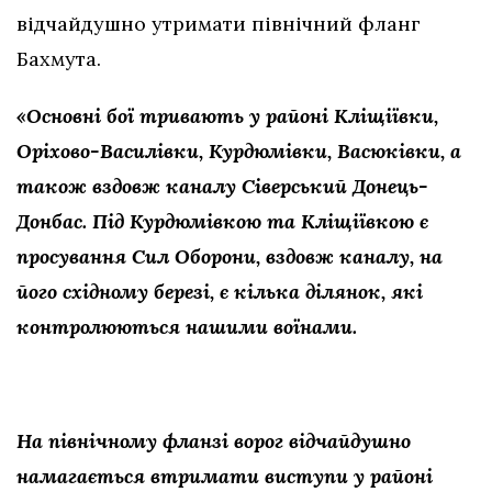
відчайдушно утримати північний фланг
Бахмута.
«Основні бої тривають у районі Кліщіївки,
Оріхово-Василівки, Курдюмівки, Васюківки, а
також вздовж каналу Сіверський Донець-
Донбас. Під Курдюмівкою та Кліщіївкою є
просування Сил Оборони, вздовж каналу, на
його східному березі, є кілька ділянок, які
контролюються нашими воїнами.
На північному фланзі ворог відчайдушно
намагається втримати виступи у районі