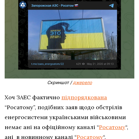
Скриншот /
джерело
Хоч ЗАЕС фактично
підпорядкована
“Росатому”, подібних заяв щодо обстрілів
енергосистеми українськими військовими
немає ані на офіційному каналі “
Росатому
“,
ані в новинному каналі “
Росатому
“.