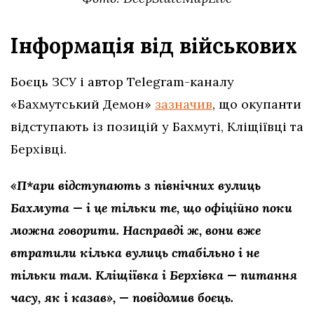
Інформація від військових
Боєць ЗСУ і автор Telegram-каналу
«Бахмутський Демон»
зазначив
, що окупанти
відступають із позицій у Бахмуті, Кліщіївці та
Берхівці.
«П*ари відступають з північних вулиць
Бахмута
—
і це тільки те, що офіційно поки
можна говорити. Насправді ж, вони вже
втратили кілька вулиць стабільно і не
тільки там. Кліщіївка і Берхівка — питання
часу, як і казав», — повідомив боєць.