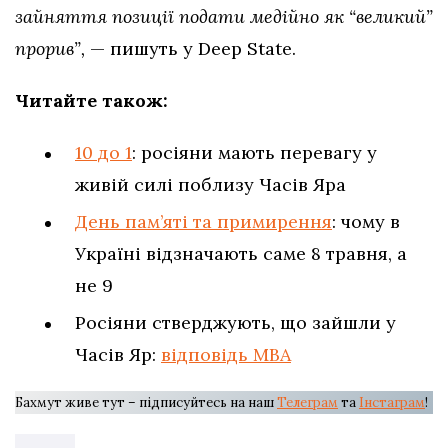
зайняття позиції подати медійно як “великий”
прорив”,
— пишуть у Deep State.
Читайте також:
10 до 1
: росіяни мають перевагу у
живій силі поблизу Часів Яра
День пам’яті та примирення
: чому в
Україні відзначають саме 8 травня, а
не 9
Росіяни стверджують, що зайшли у
Часів Яр:
відповідь МВА
Бахмут живе тут – підписуйтесь на наш
Телеграм
та
Інстаграм
!