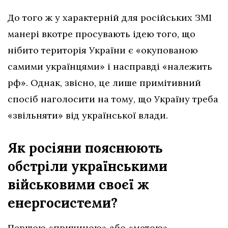
До того ж у характерній для російських ЗМІ
манері вкотре просувають ідею того, що
нібито територія України є «окупованою
самими українцями» і насправді «належить
рф». Однак, звісно, це лише примітивний
спосіб наголосити на тому, що Україну треба
«звільняти» від української влади.
Як росіяни пояснюють
обстріли українськими
військовими своєї ж
енергосистеми?
Першою «причиною» або «метою»