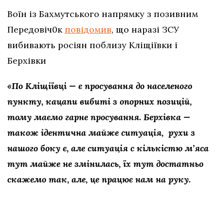
Воїн із Бахмутського напрямку з позивним
Передовіч0к
повідомив
, що наразі ЗСУ
вибивають росіян поблизу Кліщіївки і
Берхівки
«По Кліщіївці — є просування до населеного
пункту, кацапи вибиті з опорних позицій,
тому маємо гарне просування. Берхівка —
також ідентична майже ситуація, рухи з
нашого боку є, але ситуація с кількістю м’яса
тут майже не змінилась, їх тут достатньо
скажемо так, але, це працює нам на руку.