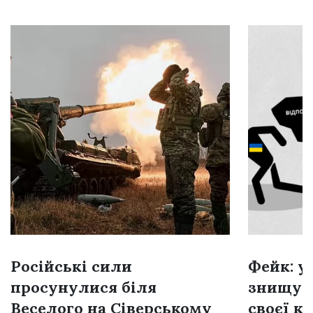
Російські сили
Фейк: у
просунулися біля
знищую
Веселого на Сіверському
своєї к