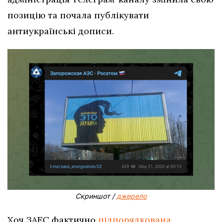
позицію та почала публікувати
антиукраїнські дописи.
Скриншот /
джерело
Хоч ЗАЕС фактично
підпорядкована