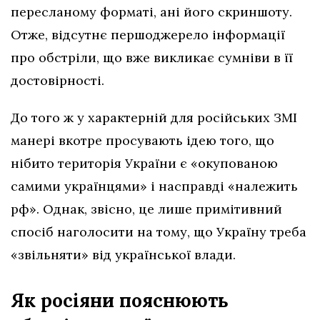
пересланому форматі, ані його скриншоту.
Отже, відсутнє першоджерело інформації
про обстріли, що вже викликає сумніви в її
достовірності.
До того ж у характерній для російських ЗМІ
манері вкотре просувають ідею того, що
нібито територія України є «окупованою
самими українцями» і насправді «належить
рф». Однак, звісно, це лише примітивний
спосіб наголосити на тому, що Україну треба
«звільняти» від української влади.
Як росіяни пояснюють