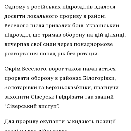
Одному з російських підрозділів вдалося
досягти локального прориву в районі
Веселого після тривалих боїв. Український
підрозділ, що тримав оборону на цій ділянці,
вичерпав свої сили через понаднормове
розгортання понад рік без ротацій.
Окрім Веселого, ворог також намагається
прорвати оборону в районах Білогорівки,
Золотарівки та Верхньокам’янки, прагнучи
захопити Сіверськ і відрізати так званий
“Сіверський виступ”.
Для прориву окупанти закидають позиції
українських військових.