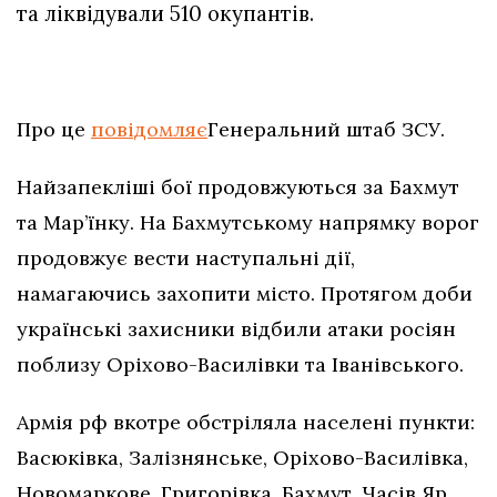
та ліквідували 510 окупантів.
Про це
повідомляє
Генеральний штаб ЗСУ.
Найзапекліші бої продовжуються за Бахмут
та Мар’їнку. На Бахмутському напрямку ворог
продовжує вести наступальні дії,
намагаючись захопити місто. Протягом доби
українські захисники відбили атаки росіян
поблизу Оріхово-Василівки та Іванівського.
Армія рф вкотре обстріляла населені пункти:
Васюківка, Залізнянське, Оріхово-Василівка,
Новомаркове, Григорівка, Бахмут, Часів Яр,