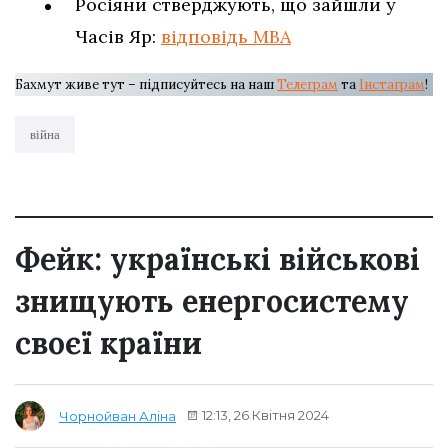
Росіяни стверджують, що зайшли у
Часів Яр:
відповідь МВА
Бахмут живе тут – підписуйтесь на наш
Телеграм
та
Інстаграм
!
війна
Фейк: українські військові
знищують енергосистему
своєї країни
12:13, 26 Квітня 2024
Чорнойван Аліна