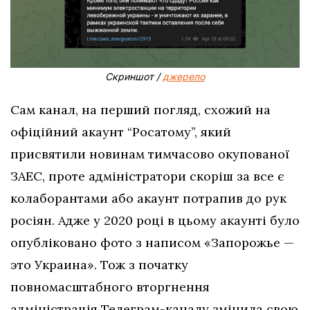
Скриншот /
джерело
Сам канал, на перший погляд, схожий на
офіційний акаунт “Росатому”, який
присвятили новинам тимчасово окупованої
ЗАЕС, проте адміністратори скоріш за все є
колаборантами або акаунт потрапив до рук
росіян. Адже у 2020 році в цьому акаунті було
опубліковано фото з написом «Запорожье —
это Украина». Тож з початку
повномасштабного вторгнення
адміністрація Телеграм-каналу змінила свою