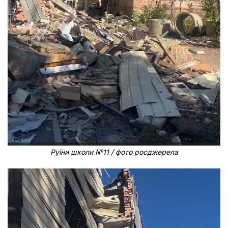
Руїни школи №11 / фото росджерела