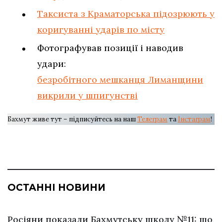
Таксиста з Краматорська підозрюють у
коригуванні ударів по місту
Фотографував позиції і наводив
удари:
безробітного мешканця Лиманщини
викрили у шпигунстві
Бахмут живе тут – підписуйтесь на наш
Телеграм
та
Інстаграм
!
ОСТАННІ НОВИНИ
Росіяни показали Бахмутську школу №11: що