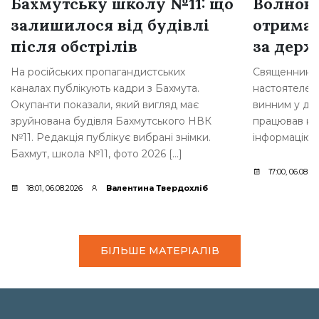
Бахмутську школу №11: що
Волнова
залишилося від будівлі
отримав
після обстрілів
за держ
На російських пропагандистських
Священника з
каналах публікують кадри з Бахмута.
настоятелем 
Окупанти показали, який вигляд має
винним у дер
зруйнована будівля Бахмутського НВК
працював на
№11. Редакція публікує вибрані знімки.
інформацію 
Бахмут, школа №11, фото 2026 […]
17:00, 06.08.2
18:01, 06.08.2026
Валентина Твердохліб
БІЛЬШЕ МАТЕРІАЛІВ