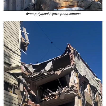
Фасад будівлі / фото росджерела