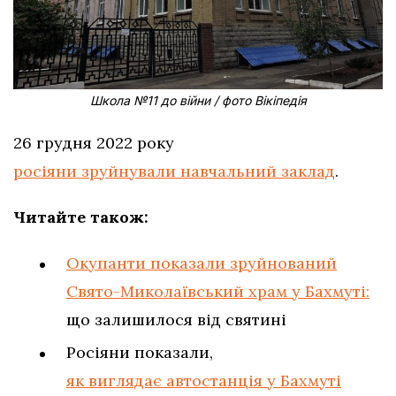
Школа №11 до війни / фото Вікіпедія
26 грудня 2022 року
росіяни зруйнували навчальний заклад
.
Читайте також:
Окупанти показали зруйнований
Свято-Миколаївський храм у Бахмуті:
що залишилося від святині
Росіяни показали,
як виглядає автостанція у Бахмуті