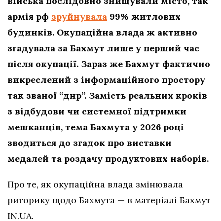
війська послідовно знищували місто, так
армія рф
зруйнувала
99% житлових
будинків. Окупаційна влада ж активно
згадувала за Бахмут лише у перший час
після окупації. Зараз же Бахмут фактично
викреслений з інформаційного простору
так званої “днр”. Замість реальних кроків
з відбудови чи системної підтримки
мешканців, тема Бахмута у 2026 році
зводиться до згадок про виставки
медалей та роздачу продуктових наборів.
Про те, як окупаційна влада змінювала
риторику щодо Бахмута — в матеріалі Бахмут
IN.UA.