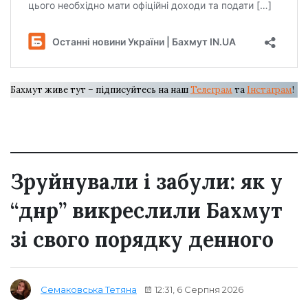
Бахмут живе тут – підписуйтесь на наш
Телеграм
та
Інстаграм
!
Зруйнували і забули: як у
“днр” викреслили Бахмут
зі свого порядку денного
12:31, 6 Серпня 2026
Семаковська Тетяна