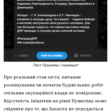
Пост Пушиліна / скриншот
Про реальний став міста, питання
розмінування чи початок будівельних робіт
очільник окупаційної влади не повідомляє.
Відсутність ініціатив на рівні Пушиліна може
свідчити про те, що Бахмута не передається