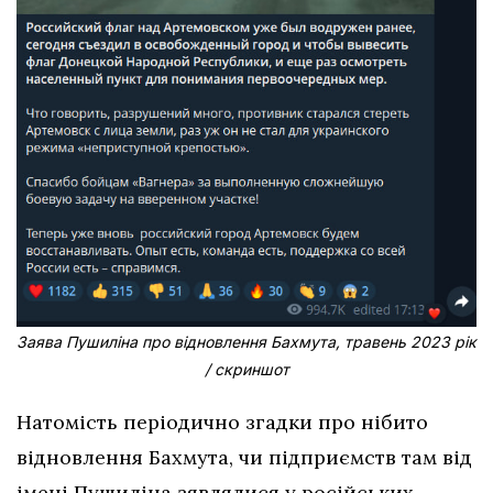
Заява Пушиліна про відновлення Бахмута, травень 2023 рік
/ скриншот
Натомість періодично згадки про нібито
відновлення Бахмута, чи підприємств там від
імені Пушиліна зявлялися у російських