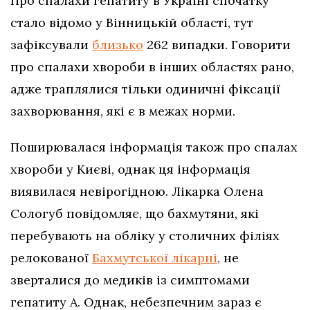
Про спалахи гепатиту в Україні спочатку
стало відомо у Вінницькій області, тут
зафіксували
близько
262 випадки. Говорити
про спалахи хвороби в інших областях рано,
адже траплялися тільки одиничні фіксації
захворювання, які є в межах норми.
Поширювалася інформація також про спалах
хвороби у Києві, однак ця інформація
виявилася невірогідною. Лікарка Олена
Сологуб повідомляє, що бахмутяни, які
перебувають на обліку у столичних філіях
релокованої
Бахмутської лікарні
, не
зверталися до медиків із симптомами
гепатиту А. Однак, небезпечним зараз є