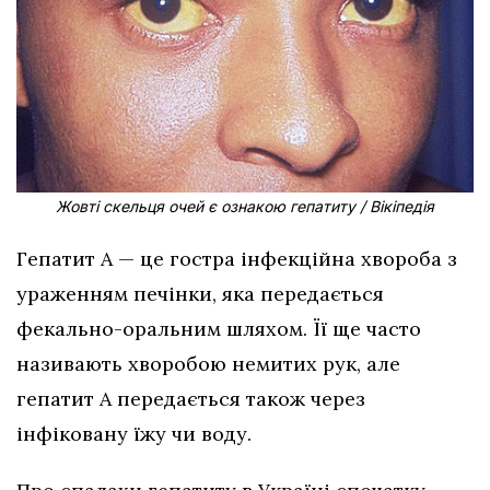
Жовті скельця очей є ознакою гепатиту / Вікіпедія
Гепатит А — це гостра інфекційна хвороба з
ураженням печінки, яка передається
фекально-оральним шляхом. Її ще часто
називають хворобою немитих рук, але
гепатит А передається також через
інфіковану їжу чи воду.