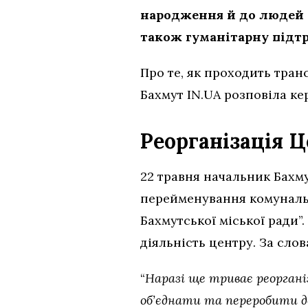
народження й до людей с
також гуманітарну підтр
Про те, як проходить тран
Бахмут IN.UA розповіла к
Реорганізація 
22 травня начальник Бахму
перейменування комунальн
Бахмутської міської ради
діяльність центру. За сло
“
Наразі ще триває реорганіз
об’єднати та переробити до