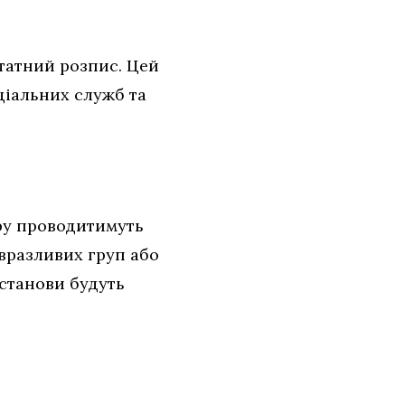
татний розпис. Цей
ціальних служб та
тру проводитимуть
 вразливих груп або
установи будуть