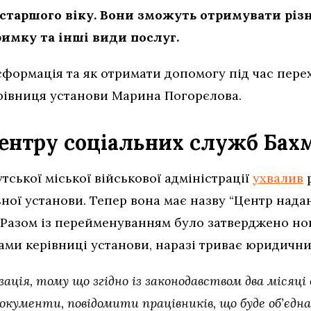
таршого віку. Вони зможуть отримувати різн
имку та інші види послуг.
сформація та як отримати допомогу під час перех
ерівниця установи Марина Погорєлова.
Центру соціальних служб Бах
тської міської військової адміністрації
ухвалив
ої установи. Тепер вона має назву “Центр нада
”. Разом із перейменуванням було затверджено н
вами керівниці установи, наразі триває юридични
ація, тому що згідно із законодавством два місяці
кументи, повідомити працівників, що буде об’єдн