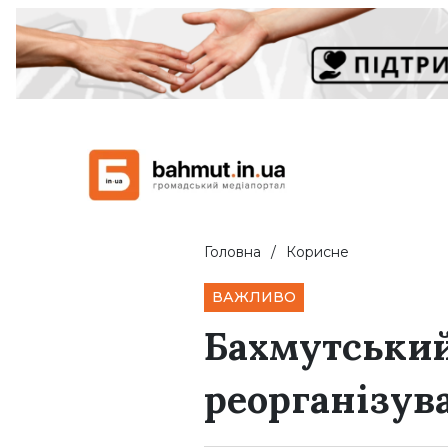
Головна
Корисне
ВАЖЛИВО
Бахмутський
реорганізув