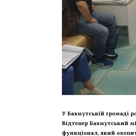
У Бахмутській громаді ро
Відтепер Бахмутський м
функціонал, який охопить