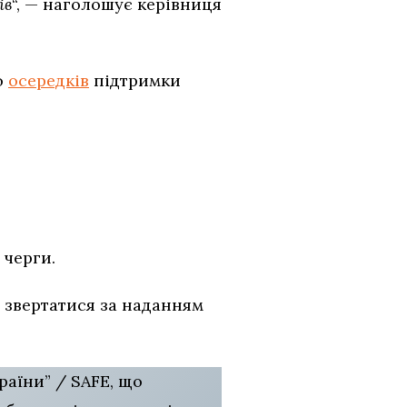
ів
“, — наголошує керівниця
о
осередків
підтримки
 черги.
ь звертатися за наданням
аїни” / SAFE, що