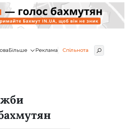
ова
Більше
Реклама
Спільнота
ужби
 бахмутян