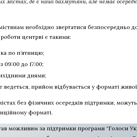
х містах, де є наші бахмутяни, але немає осередк
істянам необхідно звертатися безпосередньо д
 роботи центрві є такими:
лка по п’ятницю;
 09:00 до 17:00;
вихідними днями;
 ведеться, прийом відбувається у форматі живої
містах без фізичних осередків підтримки, можут
анційному форматі.
тав можливим за підтримки програми “Голоси Укр