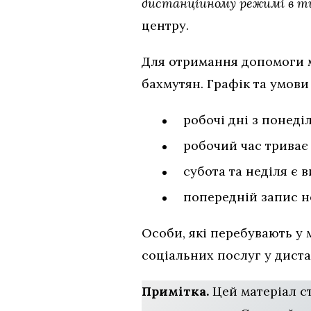
дистанційному режимі в ти
центру.
Для отримання допомоги м
бахмутян. Графік та умови
робочі дні з понеді
робочий час триває з
субота та неділя є 
попередній запис не
Особи, які перебувають у 
соціальних послуг у дист
Примітка.
Цей матеріал с