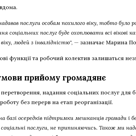
вдома.
адавав послуги особам похилого віку, тобто було р
я соціальних послуг буде охоплювати всі вікові кат
 віку, людей з інвалідністю
“, — зазначає Марина П
зові функції та робочий колектив залишаться не
 умови прийому громадянє
еретворення, надання соціальних послуг для б
оботу без перерв на етап реорганізації.
а базі осередків підтримки мешканців громади і б
 соціальні послуги, не припиняючись. Також ми над