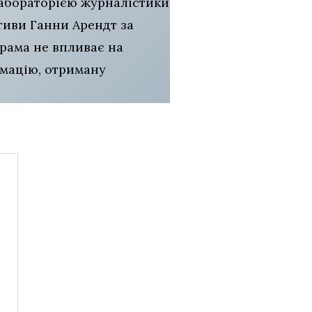
Лабораторією журналістики
ативи Ганни Арендт за
рама не впливає на
рмацію, отриману