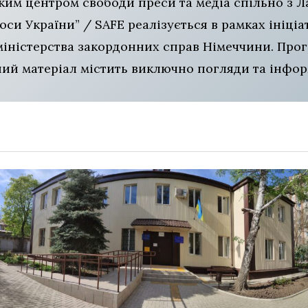
им центром свободи преси та медіа спільно з 
лоси України” / SAFE реалізується в рамках ініці
іністерства закордонних справ Німеччини. Прог
аний матеріал містить виключно погляди та інфо