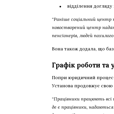
відділення догляду 
“
Раніше соціальний центр н
новостворений центр наданн
пенсіонерів, людей похилого
Вона також додала, що ба
Графік роботи та
Попри юридичний процес п
Установа продовжує свою р
“
Працівники працюють всі н
де є працівники, надаються