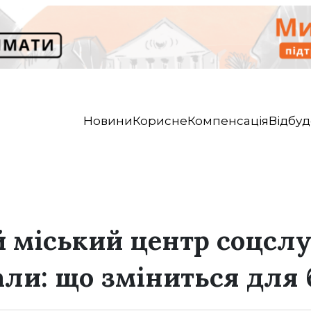
Новини
Корисне
Компенсація
Відбуд
 міський центр соцсл
али: що зміниться для