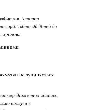
озділення. А тепер
егорії. Тобто від дітей до
огорєлова.
змінними.
ахмутян не зупиняється.
езпосередньо в тих містах,
аємо послуги в