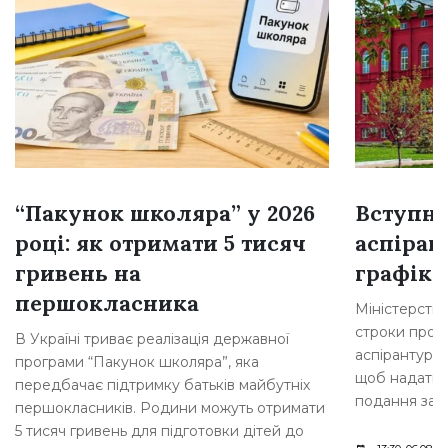
“Пакунок школяра” у 2026
Вступна
році: як отримати 5 тисяч
аспіран
гривень на
графік 
першокласника
Міністерство
строки прове
В Україні триває реалізація державної
аспірантури.
програми “Пакунок школяра”, яка
щоб надати 
передбачає підтримку батьків майбутніх
подання заяв
першокласників. Родини можуть отримати
5 тисяч гривень для підготовки дітей до