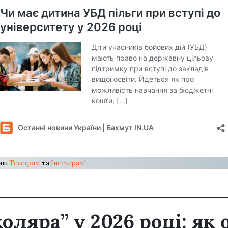
наш
Телеграм
та
Інстаграм
!
ляра” у 2026 році: як 