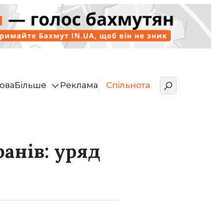
ова
Більше
Реклама
Спільнота
ранів: уряд