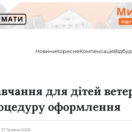
Новини
Корисне
Компенсація
Відбуд
авчання для дітей вете
роцедуру оформлення
, 27 Травня 2026