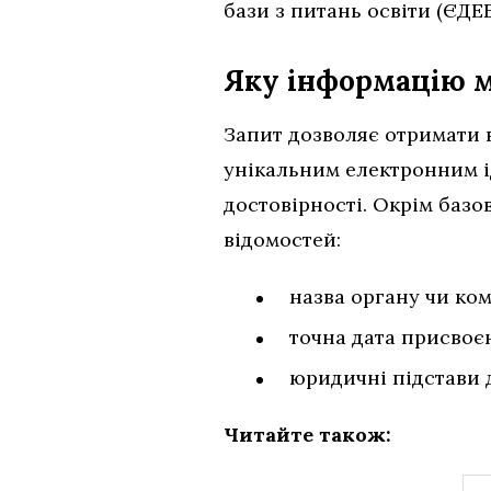
бази з питань освіти (ЄДЕБ
Яку інформацію м
Запит дозволяє отримати 
унікальним електронним і
достовірності. Окрім баз
відомостей:
назва органу чи ком
точна дата присвоєн
юридичні підстави 
Читайте також: