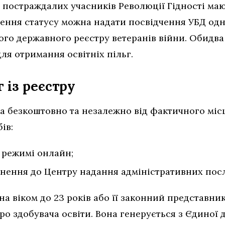
 і постраждалих учасників Революції Гідності м
ення статусу можна надати посвідчення УБД одно
ного державного реєстру ветеранів війни. Обидв
ля отримання освітніх пільг.
 із реєстру
безкоштовно та незалежно від фактичного місця
ів:
в режимі онлайн;
рнення до Центру надання адміністративних посл
а віком до 23 років або її законний представник
ро здобувача освіти. Вона генерується з Єдиної