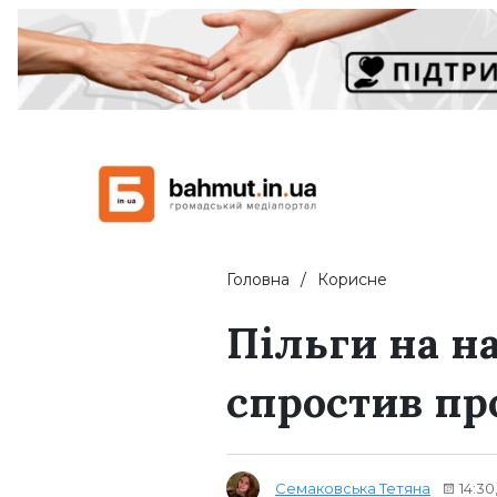
Головна
Корисне
Пільги на н
спростив п
Семаковська Тетяна
14:30