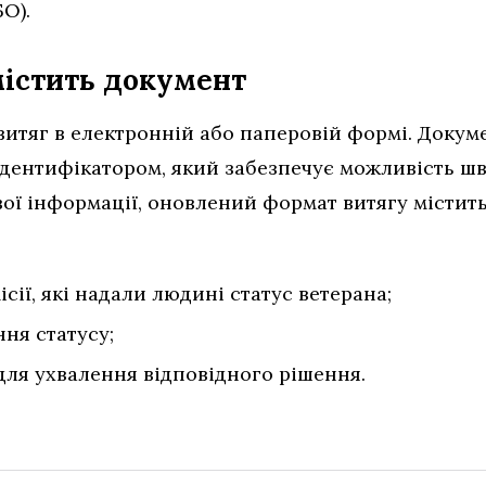
О).
істить документ
витяг в електронній або паперовій формі. Доку
дентифікатором, який забезпечує можливість шв
ової інформації, оновлений формат витягу місти
ісії, які надали людині статус ветерана;
ня статусу;
для ухвалення відповідного рішення.