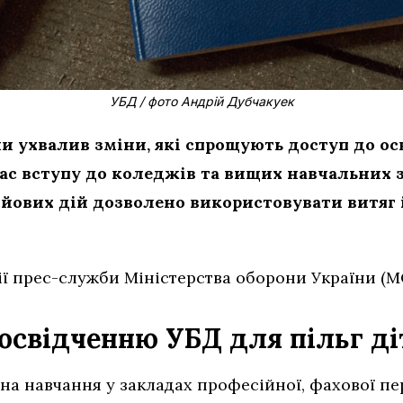
УБД / фото Андрій Дубчакуек
и ухвалив зміни, які спрощують доступ до осв
 час вступу до коледжів та вищих навчальних 
ойових дій дозволено використовувати витяг 
ії прес-служби Міністерства оборони України (М
освідченню УБД для пільг ді
на навчання у закладах професійної, фахової пе