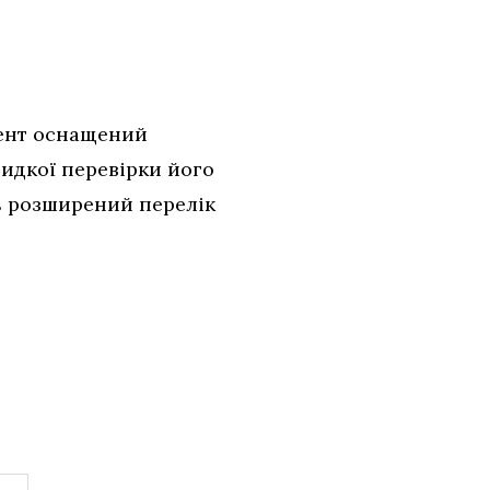
мент оснащений
идкої перевірки його
ть розширений перелік