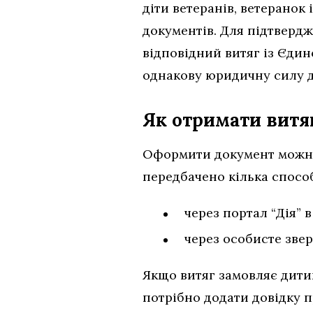
діти ветеранів, ветеранок
документів. Для підтвердж
відповідний витяг із Єди
однакову юридичну силу д
Як отримати витяг
Оформити документ можна 
передбачено кілька способ
через портал “Дія” 
через особисте зве
Якщо витяг замовляє дитин
потрібно додати довідку п