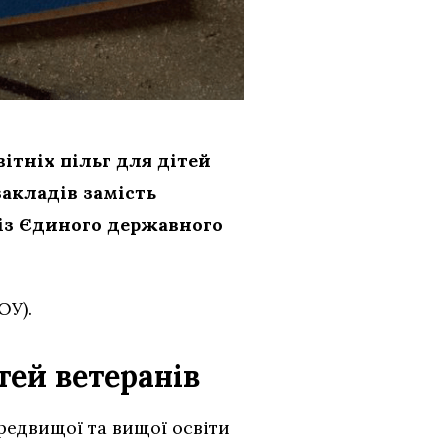
ітніх пільг для дітей
закладів замість
із Єдиного державного
ОУ).
тей ветеранів
редвищої та вищої освіти