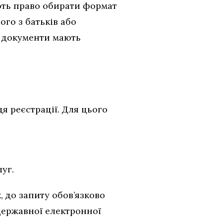
ають право обирати формат
го з батьків або
а документи мають
 реєстрації. Для цього
уг.
, до запиту обов’язково
 державної електронної