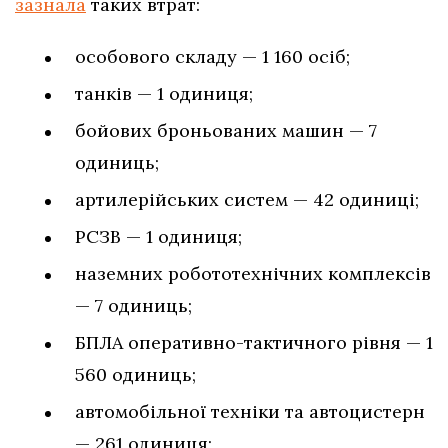
зазнала
таких втрат:
особового складу — 1 160 осіб;
танків — 1 одиниця;
бойових броньованих машин — 7
одиниць;
артилерійських систем — 42 одиниці;
РСЗВ — 1 одиниця;
наземних робототехнічних комплексів
— 7 одиниць;
БПЛА оперативно-тактичного рівня — 1
560 одиниць;
автомобільної техніки та автоцистерн
— 261 одиниця;