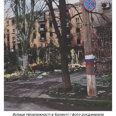
Вулиця Незалежності в Бахмуті / фото росджерела