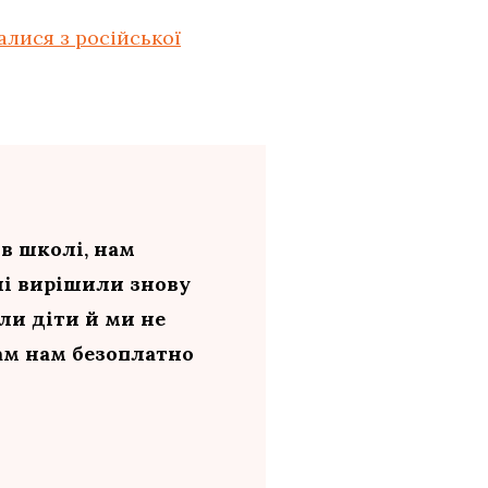
алися з російської
в школі, нам
лі вирішили знову
ули діти й ми не
ам нам безоплатно