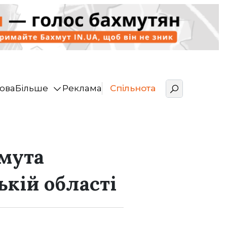
ова
Більше
Реклама
Спільнота
хмута
ькій області