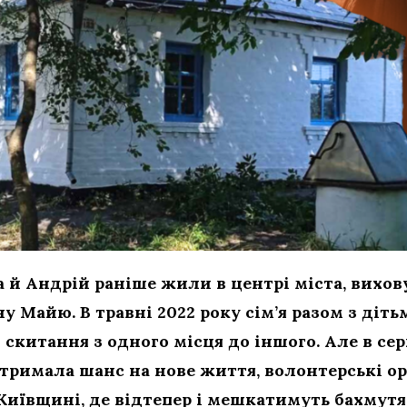
й Андрій раніше жили в центрі міста, вихову
у Майю. В травні 2022 року сім’я разом з діт
 скитання з одного місця до іншого. Але в сер
тримала шанс на нове життя, волонтерські ор
Київщині, де відтепер і мешкатимуть бахмут