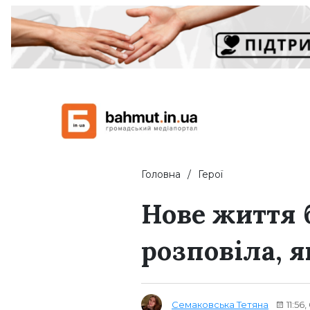
Головна
Герої
Нове життя 
розповіла, я
Семаковська Тетяна
11:56