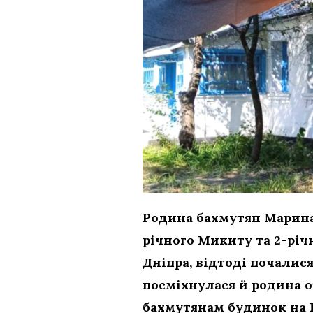
Родина бахмутян Марина 
річного Микиту та 2-річн
Дніпра, відтоді почалися
посміхнулася й родина о
бахмутянам будинок на 