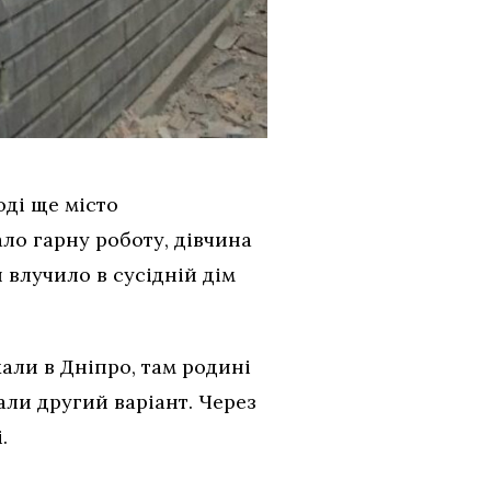
оді ще місто
ло гарну роботу, дівчина
 влучило в сусідній дім
али в Дніпро, там родині
али другий варіант. Через
.