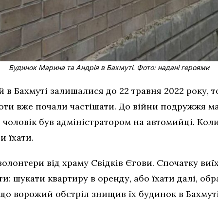
Будинок Марина та Андрія в Бахмуті. Фото: надані героями
й в Бахмуті залишалися до 22 травня 2022 року, т
оти вже почали частішати. До війни подружжя ма
чоловік був адміністратором на автомийці. Коли
и їхати.
лонтери від храму Свідків Єгови. Спочатку виїх
и: шукати квартиру в оренду, або їхати далі, обр
що ворожий обстріл знищив їх будинок в Бахмуті