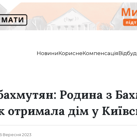
Новини
Корисне
Компенсація
Відбуд
бахмутян: Родина з Ба
к отримала дім у Київс
, 6 Вересня 2023