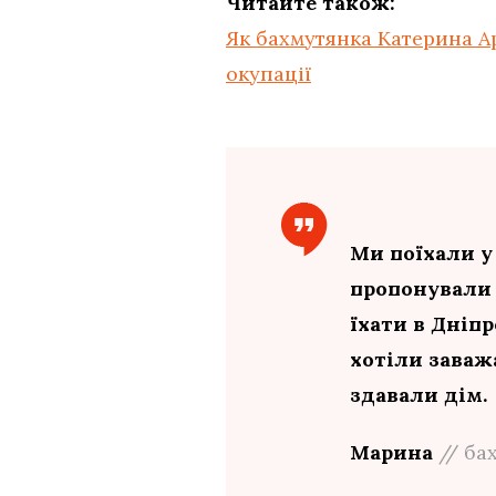
Читайте також:
Як бахмутянка Катерина Ар
окупації
Ми поїхали у
пропонували 
їхати в Дніпр
хотіли заваж
здавали дім.
Марина
// ба