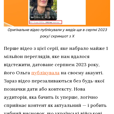
Оригінальне відео публікували у медіа ще в серпні 2023
року/ скриншот з Х
Перше відео з цієї серії, яке набрало майже 1
мільйон переглядів, яке нам вдалося
відстежити, датоване серпнем 2023 року,
його Ольга
публікувала
на своєму акаунті.
Зараз відео перезаливаються без будь-якої
позначки дати або контексту. Нова
аудиторія, яка бачить їх уперше, логічно
сприймає контент як актуальний — і робить
хибний висновок, що українські військові