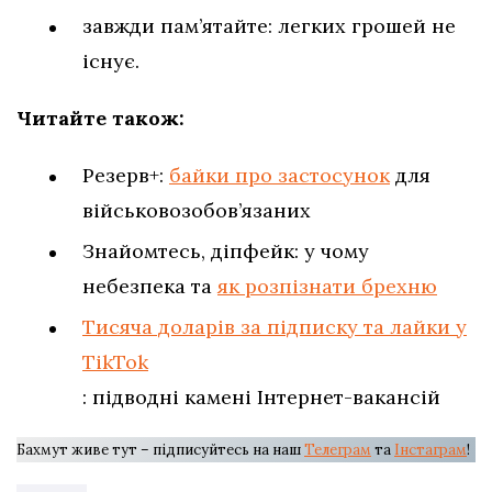
завжди пам’ятайте: легких грошей не
існує.
Читайте також:
Резерв+:
байки про застосунок
для
військовозобов’язаних
Знайомтесь, діпфейк: у чому
небезпека та
як розпізнати брехню
Тисяча доларів за підписку та лайки у
TikTok
: підводні камені Інтернет-вакансій
Бахмут живе тут – підписуйтесь на наш
Телеграм
та
Інстаграм
!