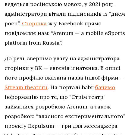
ведеться російською мовою, у 2021 році
адміністратори вітали підписників із “днем
росії”.
Сторінка
ж у Facebook прямо
повідомляє нам: “Arenum — a mobile eSports
platform from Russia”.
До речі, звернімо увагу на адміністратора
сторінки у ВК — євгєнія ігнатєнка. В описі
його профілю вказана назва іншої фірми —
Stream theatr.ru
. На порталі habr
бачимо
інформацію про те, що “Стрім театр”
займалися розробкою Arenum, а також
розробкою “власного експериментального”
проєкту Expulsum — гри для месенджера