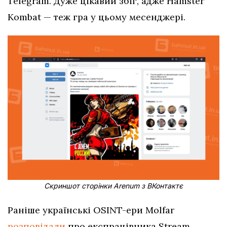
Telegram. Дуже цікавий збіг, адже Hamster
Kombat — теж гра у цьому месенджері.
Скриншот сторінки Arenum з ВКонтактє
Раніше українські OSINT-ери Molfar
розповідали
про експрацівника Stream