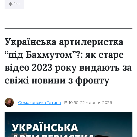
фейки
Українська артилеристка
“під Бахмутом”?: як старе
відео 2023 року видають за
свіжі новини з фронту
10:50, 22 Червня 2026
Семаковська Тетяна