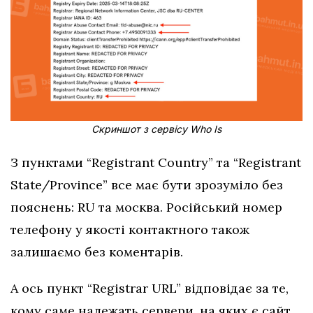
Скриншот з сервісу Who Is
З пунктами “Registrant Country” та “Registrant
State/Province” все має бути зрозуміло без
пояснень: RU та москва. Російський номер
телефону у якості контактного також
залишаємо без коментарів.
А ось пункт “Registrar URL” відповідає за те,
кому саме належать сервери, на яких є сайт.