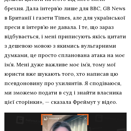
брехня. Дала інтерв’ю лише для BBC, GB News
в Британії і газети Times, але для української
преси я інтерв’ю не давала. І те, що зараз
відбувається, і мені приписують якісь цитати
з дешевою мовою з якимись вульгарними
думками, це просто спланована атака на моє
ім’я. Мені дуже важливе моє ім’я, тому мої
юристи вже шукають того, хто написав цю
псевдоновину про ухилянтів. Я сподіваюся,
ми зможемо подати в суд і знайти власника
цієї сторінки», — сказала Фреймут у відео.