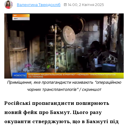
14:00, 2 Квітня 2025
Валентина Твердохліб
Приміщення, яке пропагандисти називають “операційною
чорних трансплантологів” / скриншот
Російські пропагандисти поширюють
новий фейк про Бахмут. Цього разу
окупанти стверджують, що в Бахмуті під