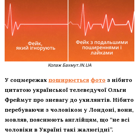
Колаж Бахмут.IN.UA
У соцмережах
поширюється
фото
з нібито
цитатою української телеведучої Ольги
Фреймут про зневагу до ухилянтів. Нібито
перебуваючи з чоловіком у Лондоні, вони,
мовляв, пояснюють англійцям, що “не всі
чоловіки в Україні такі жалюгідні”.