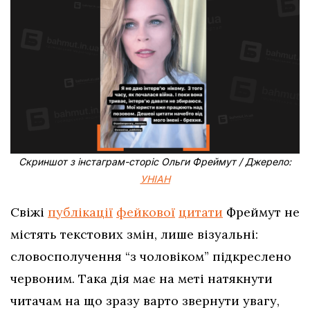
Скриншот з інстаграм-сторіс Ольги Фреймут / Джерело:
УНІАН
Свіжі
публікації
фейкової
цитати
Фреймут не
містять текстових змін, лише візуальні:
словосполучення “з чоловіком” підкреслено
червоним. Така дія має на меті натякнути
читачам на що зразу варто звернути увагу,