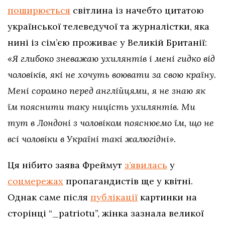
поширюється
світлина із начебто цитатою
української телеведучої та журналістки, яка
нині із сім’єю проживає у Великій Британії:
«Я глибоко зневажаю ухилянтів і мені гидко від
чоловіків, які не хочуть воювати за свою країну.
Мені соромно перед англійцями, я не знаю як
їм пояснити таку ницість ухилянтів. Ми
тут в Лондоні з чоловіком пояснюємо їм, що не
всі чоловіки в Україні такі жалюгідні».
Ця нібито заява Фреймут
з’явилась
у
соцмережах
пропагандистів ще у квітні.
Однак саме після
публікації
картинки на
сторінці “_patriotu”, жінка зазнала великої