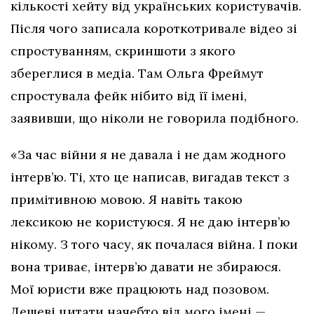
кількості хейту від українських користувачів.
Після чого записала короткотривале відео зі
спростуванням, скриншоти з якого
збереглися в медіа. Там Ольга Фреймут
спростувала фейк нібито від її імені,
заявивши, що ніколи не говорила подібного.
«За час війни я не давала і не дам жодного
інтерв’ю. Ті, хто це написав, вигадав текст з
примітивною мовою. Я навіть такою
лексикою не користуюся. Я не даю інтерв’ю
нікому. З того часу, як почалася війна. І поки
вона триває, інтерв’ю давати не збираюся.
Мої юристи вже працюють над позовом.
Дешеві цитати начебто від мого імені —