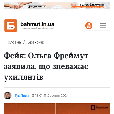
Головна
Брехомір
Фейк: Ольга Фреймут
заявила, що зневажає
ухилянтів
13:01, 11 Серпня 2024
Гук Лідія