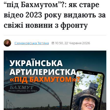
“під Бахмутом”?: як старе
відео 2023 року видають за
свіжі новини з фронту
10:50, 22 Червня 2026
Семаковська Тетяна