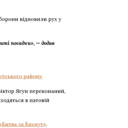
борони відновили рух у
иті посадки», — додав
утського району
Віктор Ягун переконаний,
аходяться в патовій
«Битва за Бахмут»
.