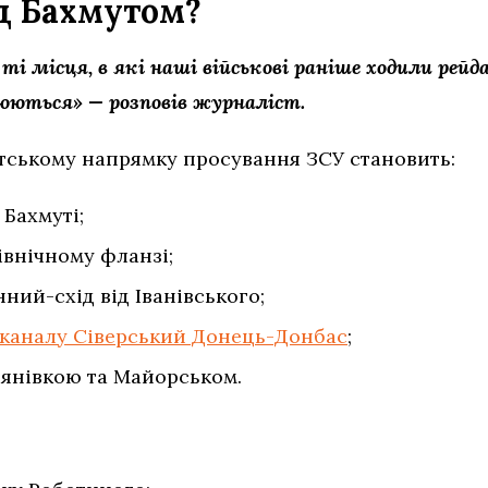
ід Бахмутом?
ті місця, в які наші військові раніше ходили рей
юються» — розповів журналіст.
утському напрямку просування ЗСУ становить:
 Бахмуті;
івнічному фланзі;
нний-схід від Іванівського;
 каналу Сіверський Донець-Донбас
;
рянівкою та Майорськом.