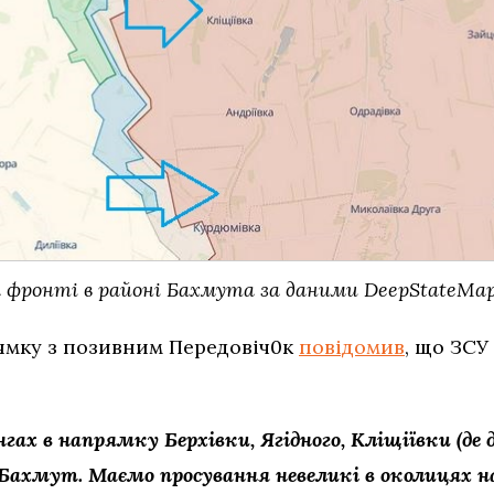
 фронті в районі Бахмута за даними DeepStateMap
рямку з позивним Передовіч0к
повідомив
, що ЗСУ
.
ах в напрямку Берхівки, Ягідного, Кліщіївки (де 
Бахмут. Маємо просування невеликі в околицях н