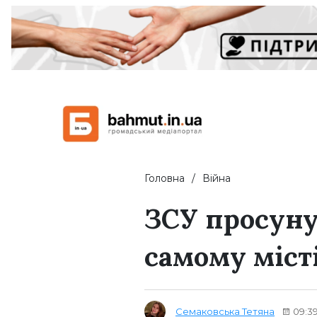
Головна
Війна
ЗСУ просуну
самому міст
Семаковська Тетяна
09:39