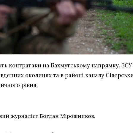
ь контратаки на Бахмутському напрямку. ЗСУ 
південних околицях та в районі каналу Сіверсь
тичного рівня.
вий журналіст Богдан Мірошников.