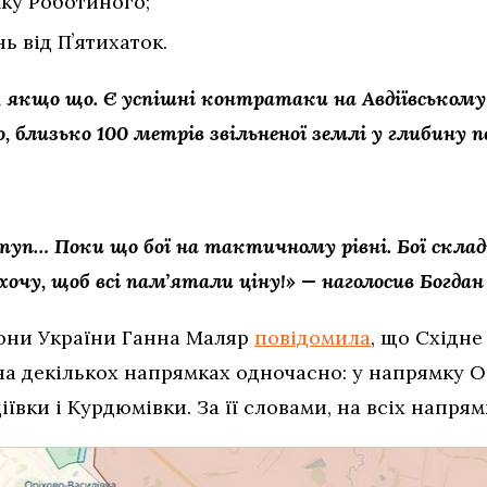
мку Роботиного;
ь від Пʼятихаток.
ь, якщо що. Є успішні контратаки на Авдіївському
 близько 100 метрів звільненої землі у глибину п
уп… Поки що бої на тактичному рівні. Бої склад
 хочу, щоб всі памʼятали ціну!» — наголосив Богда
рони України Ганна Маляр
повідомила
, що Східне
а декількох напрямках одночасно: у напрямку О
іївки і Курдюмівки. За її словами, на всіх напря