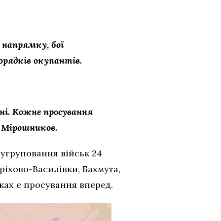
 напрямку, бої
орядків окупантів.
ні. Кожне просування
н Мірошников.
 угруповання військ 24
ріхово-Василівки, Бахмута,
мках є просування вперед.