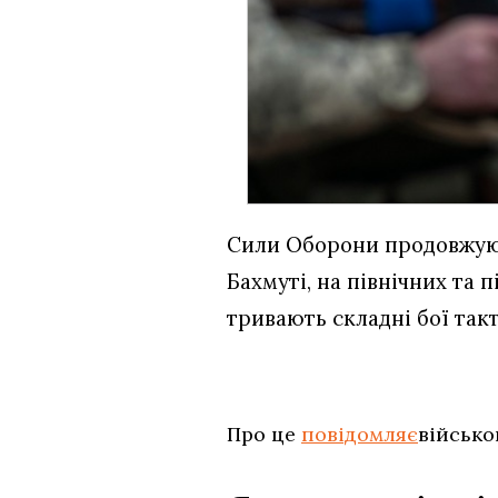
Сили Оборони продовжуют
Бахмуті, на північних та 
тривають складні бої так
Про це
повідомляє
військо