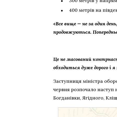
300 метрів у напря
400 метрів на півден
«Все вище — не за один ден
продовжуються. Попередньо,
Це не масований контрнаст
обходиться дуже дорого і я
Заступниця міністра обо
червня розпочало наступ н
Богданівки, Ягідного, Кліщ