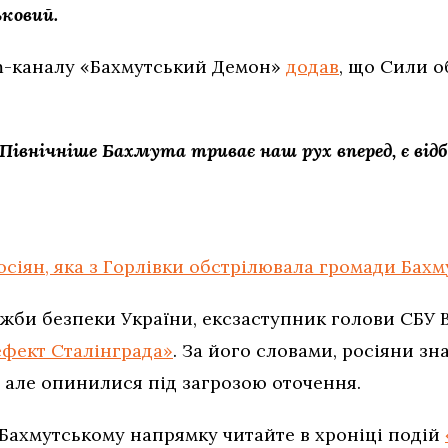
ьковий.
am-каналу «Бахмутський Демон»
додав
, що Сили о
 Північніше Бахмута триває наш рух вперед, є відб
сіян, яка з Горлівки обстрілювала громади Бахм
жби безпеки України, ексзаступник голови СБУ 
ефект Сталінграда»
. За його словами, росіяни зн
и, але опинилися під загрозою оточення.
 Бахмутському напрямку читайте в хроніці подій