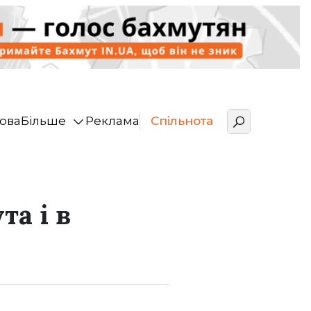
ова
Більше
Реклама
Спільнота
а і в