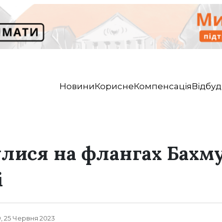
Новини
Корисне
Компенсація
Відбуд
лися на флангах Бахмут
і
, 25 Червня 2023