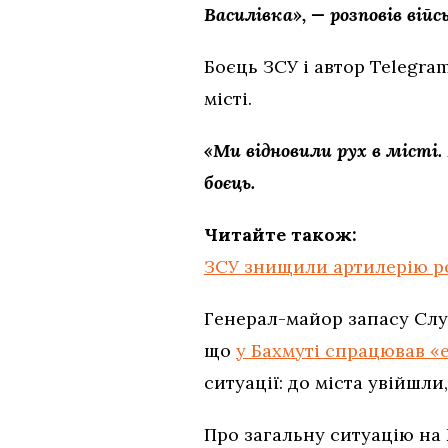
Василівка», — розповів війс
Боєць ЗСУ і автор Telegr
місті.
«Ми відновили рух в місті.
боєць.
Читайте також:
ЗСУ знищили артилерію ро
Генерал-майор запасу Слу
що
у Бахмуті спрацював «
ситуації: до міста увійшл
Про загальну ситуацію на