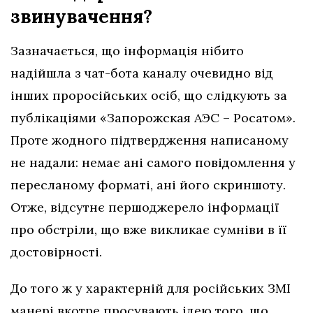
звинувачення?
Зазначається, що інформація нібито
надійшла з чат-бота каналу очевидно від
інших проросійських осіб, що слідкують за
публікаціями «Запорожская АЭС – Росатом»
.
Проте жодного підтвердження написаному
не надали: немає ані самого повідомлення у
пересланому форматі, ані його скриншоту.
Отже, відсутнє першоджерело інформації
про обстріли, що вже викликає сумніви в її
достовірності.
До того ж у характерній для російських ЗМІ
манері вкотре просувають ідею того, що