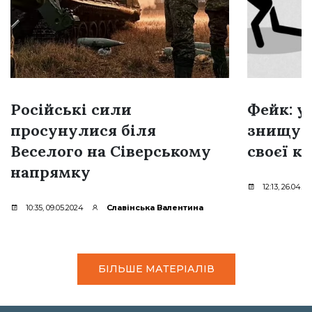
Російські сили
Фейк: у
просунулися біля
знищую
Веселого на Сіверському
своєї к
напрямку
12:13, 26.04.2
10:35, 09.05.2024
Славінська Валентина
БІЛЬШЕ МАТЕРІАЛІВ