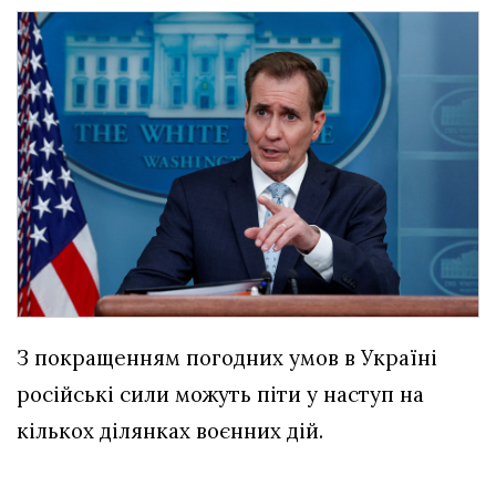
З покращенням погодних умов в Україні
російські сили можуть піти у наступ на
кількох ділянках воєнних дій.