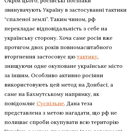
Окрім цього, російські посіпаки
звинувачують Україну в застосуванні тактики
“спаленої землі”. Таким чином, рф
перекладає відповідальність з себе на
українську сторону. Хоча саме росія вже
протягом двох років повномасштабного
вторгнення застосовує цю
тактику
,
знищуючи одне окуповане українське місто
за іншим. Особливо активно росіяни
використовують цей метод на Донбасі, а
саме на Бахмутському напрямку, як
повідомляє
Суспільне
. Дана теза
представлена з метою нагадати, що рф не
полишає спроби окупувати всю територію