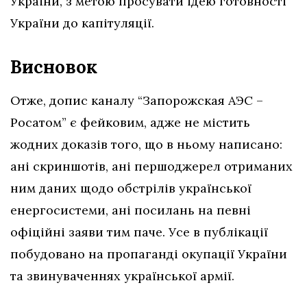
України, з метою просувати ідею готовності
України до капітуляції.
Висновок
Отже, допис каналу “Запорожская АЭС –
Росатом” є фейковим, адже
не містить
жодних доказів того, що в ньому написано:
ані скриншотів, ані першоджерел отриманих
ним даних щодо обстрілів української
енергосистеми, ані посилань на певні
офіційні заяви тим паче. Усе в публікації
побудовано на пропаганді окупації України
та звинуваченнях української армії.