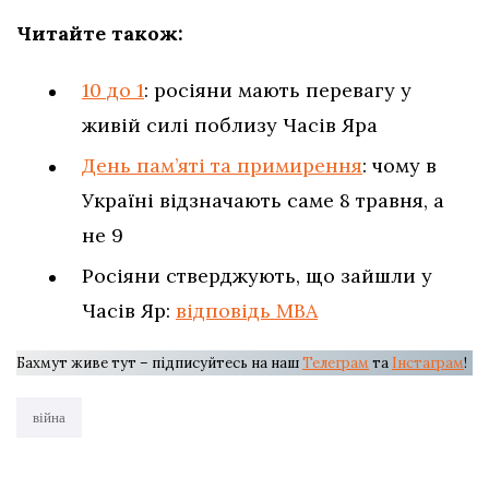
Читайте також:
10 до 1
: росіяни мають перевагу у
живій силі поблизу Часів Яра
День пам’яті та примирення
: чому в
Україні відзначають саме 8 травня, а
не 9
Росіяни стверджують, що зайшли у
Часів Яр:
відповідь МВА
Бахмут живе тут – підписуйтесь на наш
Телеграм
та
Інстаграм
!
війна