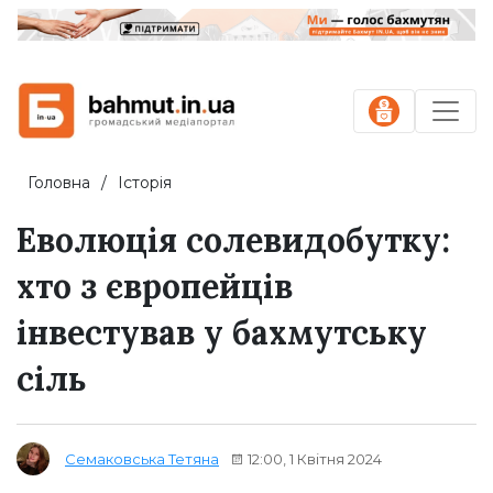
Головна
Історія
Еволюція солевидобутку:
хто з європейців
інвестував у бахмутську
сіль
12:00, 1 Квітня 2024
Семаковська Тетяна