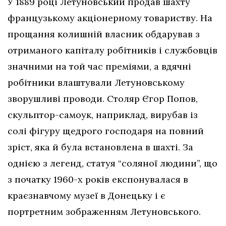
У 1889 році Летуновський продав шахту
французькому акціонерному товариству. На
прощання колишній власник обдарував з
отриманого капіталу робітників і службовців
значними на той час преміями, а вдячні
робітники влаштували Летуновському
зворушливі проводи. Столяр Єгор Попов,
скульптор-самоук, наприклад, вирубав із
солі фігуру щедрого господаря на повний
зріст, яка й була встановлена в шахті. За
однією з легенд, статуя “соляної людини”, що
з початку 1960-х років експонувалася в
краєзнавчому музеї в Донецьку і є
портретним зображенням Летуновського.