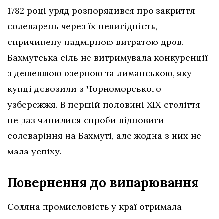
1782 році уряд розпорядився про закриття
солеварень через їх невигідність,
спричинену надмірною витратою дров.
Бахмутська сіль не витримувала конкуренції
з дешевшою озерною та лиманською, яку
купці довозили з Чорноморського
узбережжя. В першій половині ХІХ століття
не раз чинилися спроби відновити
солеваріння на Бахмуті, але жодна з них не
мала успіху.
Повернення до випарювання
Соляна промисловість у краї отримала