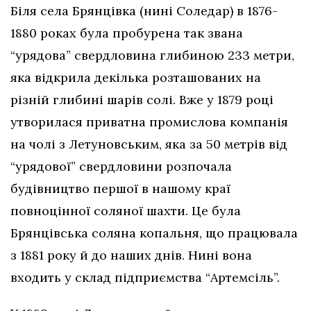
Біля села Брянцівка (нині Соледар) в 1876-
1880 роках була пробурена так звана
“урядова” свердловина глибиною 233 метри,
яка відкрила декілька розташованих на
різній глибині шарів солі. Вже у 1879 році
утворилася приватна промислова компанія
на чолі з Летуновським, яка за 50 метрів від
“урядової” свердловини розпочала
будівництво першої в нашому краї
повноцінної соляної шахти. Це була
Брянцівська соляна копальня, що працювала
з 1881 року й до наших днів. Нині вона
входить у склад підприємства “Артемсіль”.