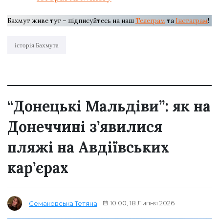
Бахмут живе тут – підписуйтесь на наш
Телеграм
та
Інстаграм
!
історія Бахмута
“Донецькі Мальдіви”: як на
Донеччині з’явилися
пляжі на Авдіївських
кар’єрах
10:00, 18 Липня 2026
Семаковська Тетяна