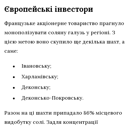
Європейські інвестори
Французьке акціонерне товариство прагнуло
монополізувати соляну галузь у регіоні. З
цією метою воно скупило ще декілька шахт, а
саме:
Івановську;
Харламівську;
Деконську;
Деконсько-Покровську.
Разом на ці шахти припадало 86% місцевого
видобутку солі. Задля концентрації