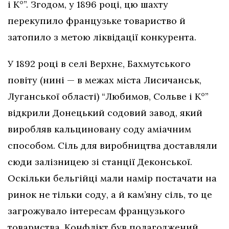
і К°”. Згодом, у 1896 році, цю шахту
перекупило французьке товариство й
затопило з метою ліквідації конкурента.
У 1892 році в селі Верхнє, Бахмутського
повіту (нині — в межах міста Лисичанськ,
Луганської області) “Любимов, Сольве і К°”
відкрили Донецький содовий завод, який
виробляв кальциновану соду аміачним
способом. Сіль для виробництва доставляли
сюди залізницею зі станції Деконської.
Оскільки бельгійці мали намір постачати на
ринок не тільки соду, а й кам’яну сіль, то це
загрожувало інтересам французького
товариства. Конфлікт був полагоджений