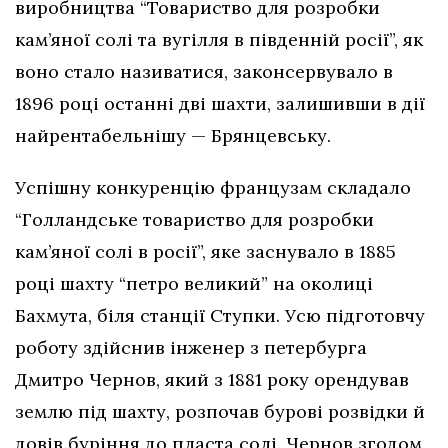
виробництва “Товариство для розробки
кам’яної солі та вугілля в південній росії”, як
воно стало називатися, законсервувало в
1896 році останні дві шахти, залишивши в дії
найрентабельнішу — Брянцевську.
Успішну конкуренцію французам складало
“Голландське товариство для розробки
кам’яної солі в росії”, яке заснувало в 1885
році шахту “петро великий” на околиці
Бахмута, біля станції Ступки. Усю підготовчу
роботу здійснив інженер з петербурга
Дмитро Чернов, який з 1881 року орендував
землю під шахту, розпочав бурові розвідки й
довів буріння до пласта солі. Чернов згодом