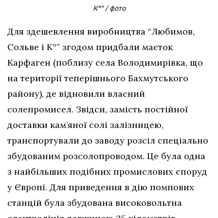
К°” / фото
Для здешевлення виробництва “Любимов,
Сольве і К°” згодом придбали маєток
Карфаген (поблизу села Володимирівка, що
на території теперішнього Бахмутського
району), де відновили власний
солепромисел. Звідси, замість постійної
доставки кам’яної солі залізницею,
транспортували до заводу розсіл спеціально
збудованим розсолопроводом. Це була одна
з найбільших подібних промислових споруд
у Європі. Для приведення в дію помпових
станцій була збудована високовольтна