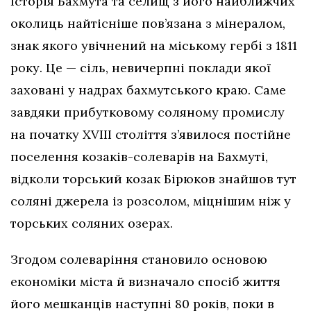
Історія Бахмута та селищ з його найближчих
околиць найтісніше пов’язана з мінералом,
знак якого увічнений на міському гербі з 1811
року. Це — сіль, невичерпні поклади якої
заховані у надрах бахмутського краю. Саме
завдяки прибутковому соляному промислу
на початку ХVІІI століття з’явилося постійне
поселення козаків-солеварів на Бахмуті,
відколи торський козак Бірюков знайшов тут
соляні джерела із розсолом, міцнішим ніж у
торських соляних озерах.
Згодом солеваріння становило основою
економіки міста й визначало спосіб життя
його мешканців наступні 80 років, поки в