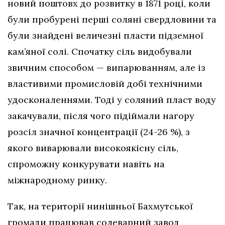
новий поштовх до розвитку в 1871 році, коли
були пробурені перші соляні свердловини та
були знайдені величезні пласти підземної
кам’яної солі. Спочатку сіль видобували
звичним способом — випарюванням, але із
властивими промисловій добі технічними
удосконаленнями. Тоді у соляний пласт воду
закачували, після чого підіймали нагору
розсіл значної концентрації (24-26 %), з
якого виварювали високоякісну сіль,
спроможну конкурувати навіть на
міжнародному ринку.
Так, на території нинішньої Бахмутської
громади працював солеварний завод