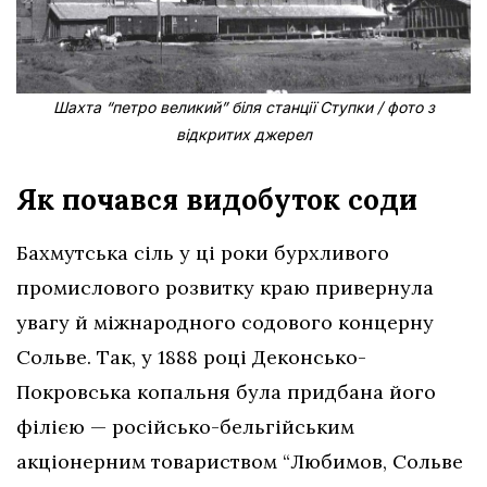
Шахта “петро великий” біля станції Ступки / фото з
відкритих джерел
Як почався видобуток соди
Бахмутська сіль у ці роки бурхливого
промислового розвитку краю привернула
увагу й міжнародного содового концерну
Сольве. Так, у 1888 році Деконсько-
Покровська копальня була придбана його
філією — російсько-бельгійським
акціонерним товариством “Любимов, Сольве