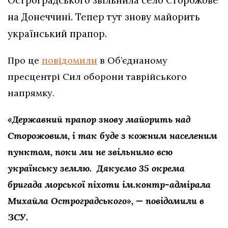
Остроградського звільнила село Сторожове
на Донеччині. Тепер тут знову майорить
український прапор.
Про це
повідомили
в Об’єднаному
пресцентрі Сил оборони таврійського
напрямку.
«Державний прапор знову майорить над
Сторожовим, і так буде з кожним населеним
пунктом, поки ми не звільнимо всю
українську землю. Дякуємо 35 окрема
бригада морської піхоти ім.контр-адмірала
Михайла Остроградського», — повідомили в
ЗСУ.