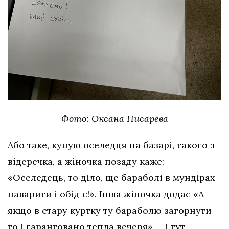
Фото: Оксана Писарева
Або таке, купую оселедця на базарі, такого з
відеречка, а жіночка позаду каже:
«Оселедець, то діло, ще бараболі в мундірах
наварити і обід є!». Інша жіночка додає «А
якщо в стару куртку ту бараболю загорнути
то і гарантовано тепла вечеря», – і тут