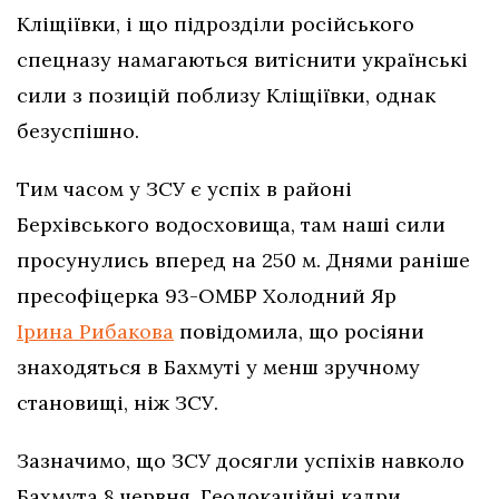
Кліщіївки, і що підрозділи російського
спецназу намагаються витіснити українські
сили з позицій поблизу Кліщіївки, однак
безуспішно.
Тим часом у ЗСУ є успіх в районі
Берхівського водосховища, там наші сили
просунулись вперед на 250 м. Днями раніше
пресофіцерка 93-ОМБР Холодний Яр
Ірина Рибакова
повідомила, що росіяни
знаходяться в Бахмуті у менш зручному
становищі, ніж ЗСУ.
Зазначимо, що ЗСУ досягли успіхів навколо
Бахмута 8 червня. Геолокаційні кадри,