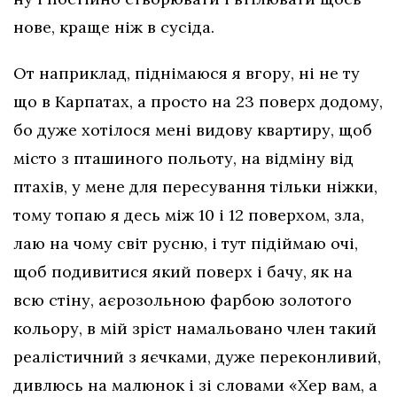
нове, краще ніж в сусіда.
От наприклад, піднімаюся я вгору, ні не ту
що в Карпатах, а просто на 23 поверх додому,
бо дуже хотілося мені видову квартиру, щоб
місто з пташиного польоту, на відміну від
птахів, у мене для пересування тільки ніжки,
тому топаю я десь між 10 і 12 поверхом, зла,
лаю на чому світ русню, і тут підіймаю очі,
щоб подивитися який поверх і бачу, як на
всю стіну, аєрозольною фарбою золотого
кольору, в мій зріст намальовано член такий
реалістичний з яєчками, дуже переконливий,
дивлюсь на малюнок і зі словами «Хер вам, а