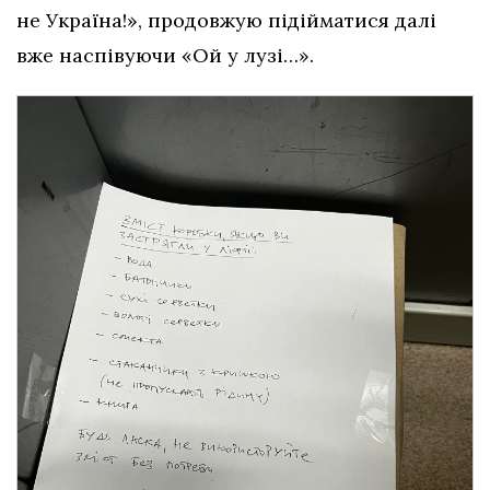
не Україна!», продовжую підійматися далі
вже наспівуючи «Ой у лузі…».