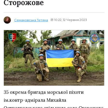
Сторожове
10:22, 12 Червня 2023
Семаковська Тетяна
35 окрема бригада морської піхоти
ім.контр-адмірала Михайла