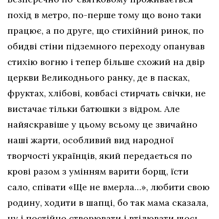
похід в метро, по-перше тому що воно таки
працює, а по друге, що стихійний ринок, по
обидві стіни підземного переходу опанував
стихію вогню і тепер більше схожий на двір
церкви Великоднього ранку, де в пасках,
фруктах, хлібові, ковбасі стирчать свічки, не
вистачає тільки батюшки з відром. Але
найяскравіше у цьому всьому це звичайно
наші жарти, особливий вид народної
творчості українців, який передається по
крові разом з умінням варити борщ, їсти
сало, співати «Ще не вмерла…», любити свою
родину, ходити в шапці, бо так мама сказала,
ну і постійно створювати і втілювати щось