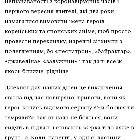
непізнаваності з коронавірусних часів і
першого вересня вчителі, які два роки
намагалися вимовити імена героїв
корейських та японських аніме, щоб просто
провести перекличку, нарешті зітхнули з
полегшенням, бо «песпатрон», «байрактар»,
«джавеліна», «залужний» і так далі все ж
якось ближче, рідніше.
Джекпот для наших дітей це виключення
світла під час повітряної тривоги, вони як
герої, колись відомого серіалу «Чи боїшся ти
темряви?», так от наші не бояться, вони
сидять в підвалі і співають «Орка тіло ляже в
ґрунт…». Коли, нарешті, у однієї частини