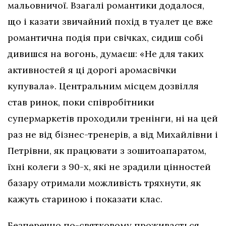
мальовничої. Взагалі романтики додалося,
що і казати звичайний похід в туалет це вже
романтична подія при свічках, сидиш собі
дивишся на вогонь, думаєш: «Не для таких
активностей я ці дорогі аромасвічки
купувала». Центральним місцем дозвілля
став ринок, поки співробітники
супермаркетів проходили тренінги, ні на цей
раз не від бізнес-тренерів, а від Михайлівни і
Петрівни, як працювати з зошитоапаратом,
їхні колеги з 90-х, які не зрадили цінностей
базару отримали можливість тряхнути, як
кажуть стариною і показати клас.
Безперечно по-святковому проживається