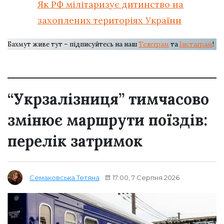
Як РФ мілітаризує дитинство на
захоплених територіях України
Бахмут живе тут – підписуйтесь на наш
Телеграм
та
Інстаграм
!
“Укрзалізниця” тимчасово
змінює маршрути поїздів:
перелік затримок
17:00, 7 Серпня 2026
Семаковська Тетяна