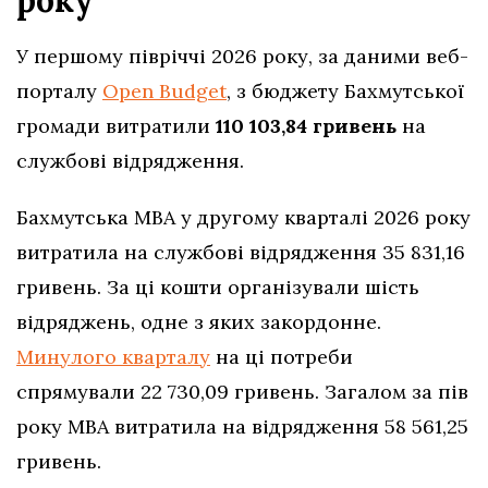
року
У першому півріччі 2026 року, за даними веб-
порталу
Open Budget
, з бюджету Бахмутської
громади витратили
110 103,84 гривень
на
службові відрядження.
Бахмутська МВА у другому кварталі 2026 року
витратила на службові відрядження 35 831,16
гривень. За ці кошти організували шість
відряджень, одне з яких закордонне.
Минулого кварталу
на ці потреби
спрямували 22 730,09 гривень. Загалом за пів
року МВА витратила на відрядження 58 561,25
гривень.