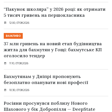
“Пакунок школяра” у 2026 році: як отримати
5 тисяч гривень на першокласника
12:00, 07.08.2026
ВАЖЛИВО
37 млн гривень на новий етап будівництва
житла для бахмутян у Гощі: бахмутське КП
оголосило тендер
11:10, 07.08.2026
Бахмутянам у Дніпрі пропонують
безоплатно опанувати нові професії
10:30, 07.08.2026
Росіяни просунувся поблизу Нового
Шахового у бік Добропілля — DeepState