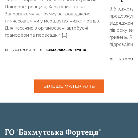
Дніпропетровщині, Харківщині та на
З бюджету Б
Запорізькому напрямку запроваджено
продовжують
тимчасові зміни у маршрутах низки поїздів.
відрядження 
Для пасажирів організовані автобусні
пів року вит
трансфери та пересадки […]
гривень. Роз
підрозділи м
17:00, 07.08.2026
Семаковська Тетяна
15:20, 07.08.20
БІЛЬШЕ МАТЕРІАЛІВ
ГО "Бахмутська Фортеця"