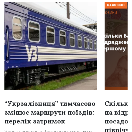
ВАЖЛИВО
“Укрзалізниця” тимчасово
Скільки
змінює маршрути поїздів:
на відр
перелік затримок
посадов
півріччі
Через погіршення безпекової ситуації на