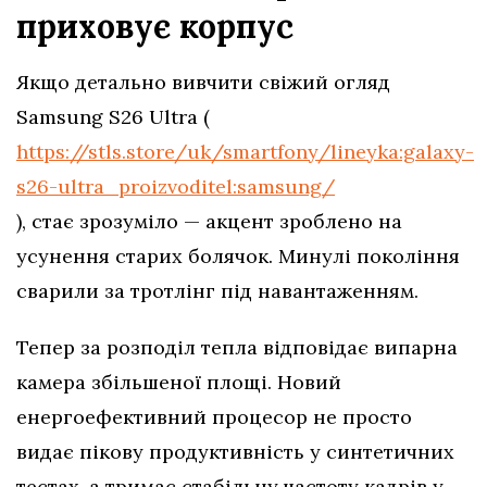
приховує корпус
Якщо детально вивчити свіжий огляд
Samsung S26 Ultra (
https://stls.store/uk/smartfony/lineyka:galaxy-
s26-ultra_proizvoditel:samsung/
), стає зрозуміло — акцент зроблено на
усунення старих болячок. Минулі покоління
сварили за тротлінг під навантаженням.
Тепер за розподіл тепла відповідає випарна
камера збільшеної площі. Новий
енергоефективний процесор не просто
видає пікову продуктивність у синтетичних
тестах, а тримає стабільну частоту кадрів у