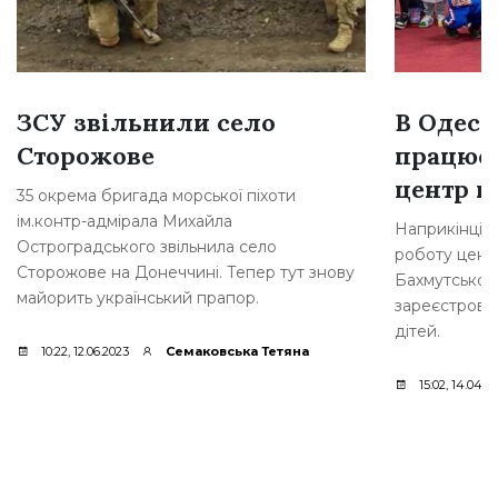
ЗСУ звільнили село
В Одесі
Сторожове
працює
центр п
35 окрема бригада морської піхоти
ім.контр-адмірала Михайла
Наприкінці 
Остроградського звільнила село
роботу цент
Сторожове на Донеччині. Тепер тут знову
Бахмутської 
майорить український прапор.
зареєстрован
дітей.
10:22, 12.06.2023
Семаковська Тетяна
15:02, 14.04.2