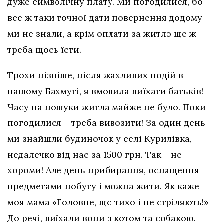
дуже символічну плату. Ми погодилися, бо
все ж таки точної дати повернення додому
ми не знали, а крім оплати за житло ще ж
треба щось їсти.
Трохи пізніше, після жахливих подій в
нашому Бахмуті, я вмовила виїхати батьків!
Часу на пошуки житла майже не було. Поки
погодилися – треба вивозити! За один день
ми знайшли будиночок у селі Курилівка,
недалечко від нас за 1500 грн. Так – не
хороми! Але день прибирання, оснащення
предметами побуту і можна жити. Як каже
моя мама «Головне, що тихо і не стріляють!»
До речі, виїхали вони з котом та собакою.