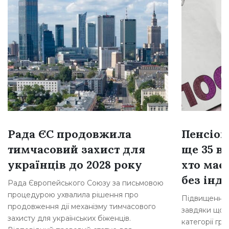
Рада ЄС продовжила
Пенсіон
тимчасовий захист для
ще 35 ві
українців до 2028 року
хто має
без інде
Рада Європейського Союзу за письмовою
процедурою ухвалила рішення про
Підвищення 
продовження дії механізму тимчасового
завдяки щорі
захисту для українських біженців.
категорії гр