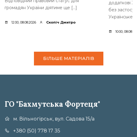
Відповідний правовий статус для
додаткові 35
громадян України діятиме ще […]
без застосув
Українське [
12:00, 08.08.2026
Скопіч Дмитро
10:00, 08.08.2
БІЛЬШЕ МАТЕРІАЛІВ
ГО "Бахмутська Фортеця"
м. Вільногірськ, вул. Садова 15/а
+380 (50) 778 17 35