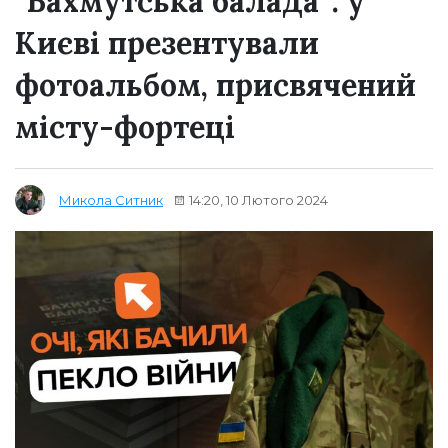
“Бахмутська балада”: у
Києві презентували
фотоальбом, присвячений
місту-фортеці
14:20, 10 Лютого 2024
Микола Ситник