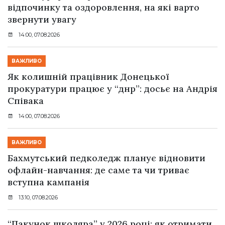
відпочинку та оздоровлення, на які варто
звернути увагу
14:00, 07.08.2026
ВАЖЛИВО
Як колишній працівник Донецької
прокуратури працює у “днр”: досьє на Андрія
Співака
14:00, 07.08.2026
ВАЖЛИВО
Бахмутський педколедж планує відновити
офлайн-навчання: де саме та чи триває
вступна кампанія
13:10, 07.08.2026
“Пакунок школяра” у 2026 році: як отримати