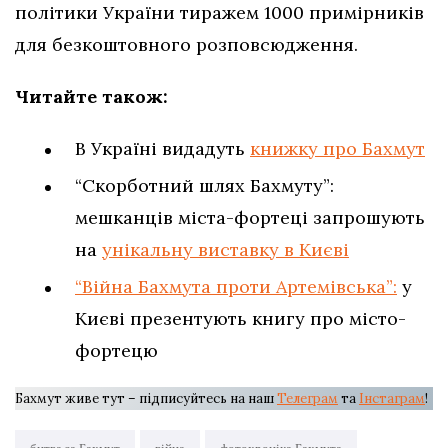
політики України тиражем 1000 примірників
для безкоштовного розповсюдження.
Читайте також:
В Україні видадуть
книжку про Бахмут
“Скорботний шлях Бахмуту”:
мешканців міста-фортеці запрошують
на
унікальну виставку в Києві
“Війна Бахмута проти Артемівська”:
у
Києві презентують книгу про місто-
фортецю
Бахмут живе тут – підписуйтесь на наш
Телеграм
та
Інстаграм
!