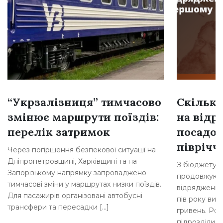
“Укрзалізниця” тимчасово
Скільки
змінює маршрути поїздів:
на відр
перелік затримок
посадов
півріччі
Через погіршення безпекової ситуації на
Дніпропетровщині, Харківщині та на
З бюджету Б
Запорізькому напрямку запроваджено
продовжують
тимчасові зміни у маршрутах низки поїздів.
відрядження 
Для пасажирів організовані автобусні
пів року вит
трансфери та пересадки […]
гривень. Роз
підрозділи м