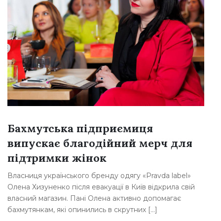
Бахмутська підприємиця
випускає благодійний мерч для
підтримки жінок
Власниця українського бренду одягу «Pravda label»
С
Олена Хизуненко після евакуації в Київ відкрила свій
в
власний магазин. Пані Олена активно допомагає
т
бахмутянкам, які опинились в скрутних […]
я