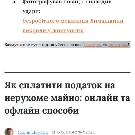
Фотографував позиції і наводив
удари:
безробітного мешканця Лиманщини
викрили у шпигунстві
Бахмут живе тут – підписуйтесь на наш
Телеграм
та
Інстаграм
!
Як сплатити податок на
нерухоме майно: онлайн та
офлайн способи
16:15, 6 Серпня 2026
Скопіч Дмитро