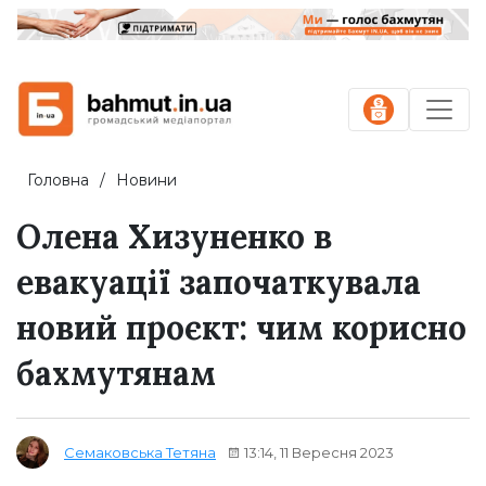
Головна
Новини
Олена Хизуненко в
евакуації започаткувала
новий проєкт: чим корисно
бахмутянам
13:14, 11 Вересня 2023
Семаковська Тетяна