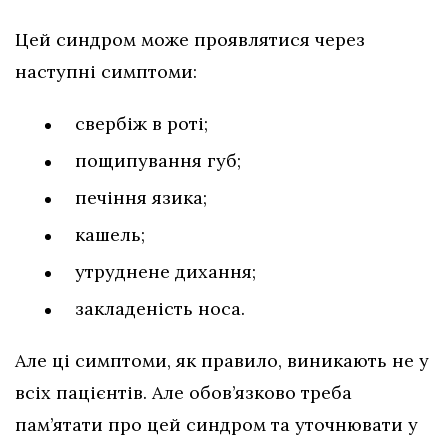
Цей синдром може проявлятися через
наступні симптоми:
свербіж в роті;
пощипування губ;
печіння язика;
кашель;
утруднене дихання;
закладеність носа.
Але ці симптоми, як правило, виникають не у
всіх пацієнтів. Але обов’язково треба
пам’ятати про цей синдром та уточнювати у