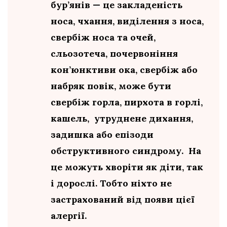
бур’янів — це закладеність
носа, чхання, виділення з носа,
свербіж носа та очей,
сльозотеча, почервоніння
кон’юнктиви ока, свербіж або
набряк повік, може бути
свербіж горла, пирхота в горлі,
кашель, утруднене дихання,
задишка або епізоди
обструктивного синдрому. На
це можуть хворіти як діти, так
і дорослі. Тобто ніхто не
застрахований від появи цієї
алергії.