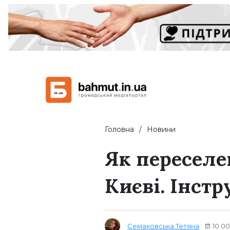
Головна
Новини
Як переселе
Києві. Інстр
Семаковська Тетяна
10:00