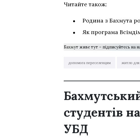
Читайте також:
Родина з Бахмута ро
Як програма Всімді
Бахмут живе тут – підписуйтесь на 
допомога переселенцям
житло дл
Бахмутськи
студентів н
УБД