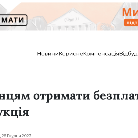
Новини
Корисне
Компенсація
Відбуд
нцям отримати безпла
укція
, 25 Грудня 2023