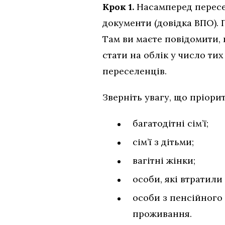
Крок 1.
Насамперед пересел
документи (довідка ВПО). 
Там ви маєте повідомити, 
стати на облік у число ти
переселенців.
Зверніть увагу, що пріори
багатодітні сім’ї;
сім’ї з дітьми;
вагітні жінки;
особи, які втратили
особи з пенсійного
проживання.