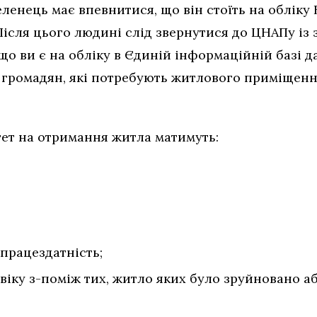
енець має впевнитися, що він стоїть на обліку
Після цього людині слід звернутися до ЦНАПу із
що ви є на обліку в Єдиній інформаційній базі 
х громадян, які потребують житлового приміщенн
тет на отримання житла матимуть:
 працездатність;
 віку з-поміж тих, житло яких було зруйновано 