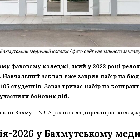
Бахмутський медичний коледж / фото сайт навчального заклад
му фаховому коледжі, який у 2022 році рело
. Навчальний заклад вже закрив набір на бю
05 студентів. Зараз триває набір на контрак
учасники бойових дій.
акції Бахмут IN.UA розповіла директорка коледж
ія-2026 у Бахмутському мед