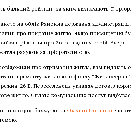
 бальний рейтинг, за яким визначають її пріор
станете на облік Районна державна адміністрація
озиції про придатне житло. Якщо приміщення буд
риймає рішення про його надання особі. Зверніт
итла рахують за пріоритетністю.
 повідомили про отримання житла, вам видають 
атації і ремонту житлового фонду “Житлосервіс”
ежна, 26 Б. Переселенець укладає договір корис
ове житло. Сплата комунальних послуг відбуваєт
дали історію бахмутянки
Оксани Гапієнко
, яка 
темою.