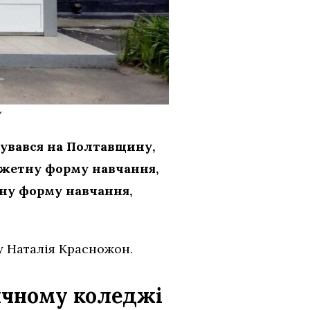
у
кувався на Полтавщину,
джетну форму навчання,
тну форму навчання,
у Наталія Красножон.
ичному коледжі