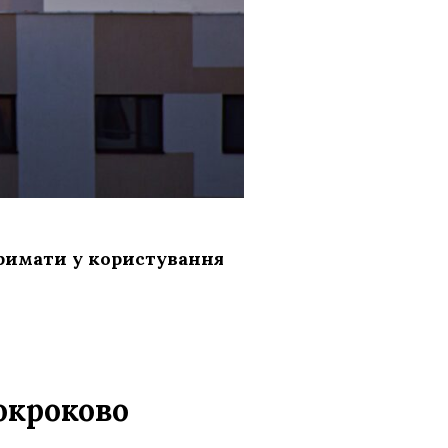
тримати у користування
окроково