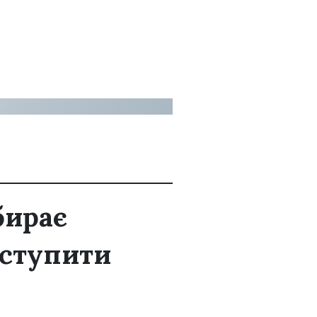
бирає
вступити