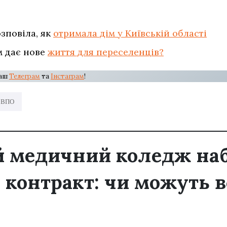
зповіла, як
отримала дім у Київській області
м дає нове
життя для переселенців?
наш
Телеграм
та
Інстаграм
!
я ВПО
й медичний коледж на
а контракт: чи можуть 