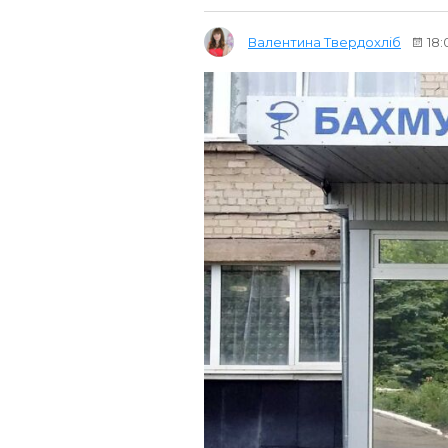
Валентина Твердохліб
18: