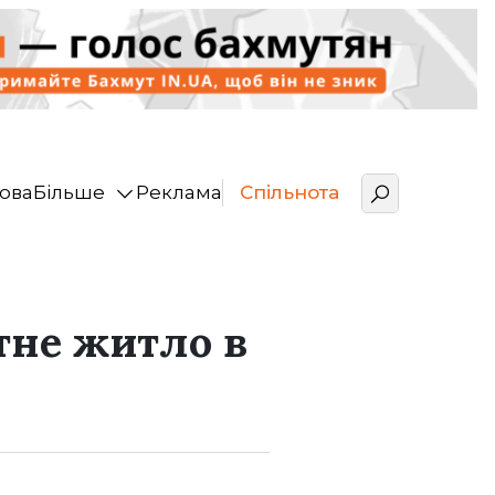
ова
Більше
Реклама
Спільнота
тне житло в