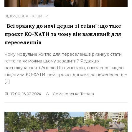
ВІДБУДОВА
НОВИНИ
“Всі зранку до ночі дерли ті стіни”: що таке
проєкт КО-ХАТИ та чому він важливий для
переселенців
Чому модульне житло для переселенців ризикує стати
гетто та як можна цьому завадити? Редакція
поспілкувалася з Анною Пашинською, співзасновницею
ініціативи КО-ХАТИ, цей проєкт допомагає переселенцям
[…]
13:00, 16.02.2024
Семаковська Тетяна