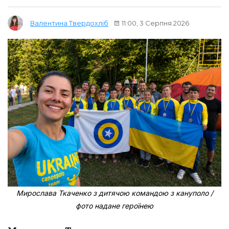
11:00, 3 Серпня 2026
Валентина Твердохліб
Мирослава Ткаченко з дитячою командою з кануполо /
фото надане героїнею