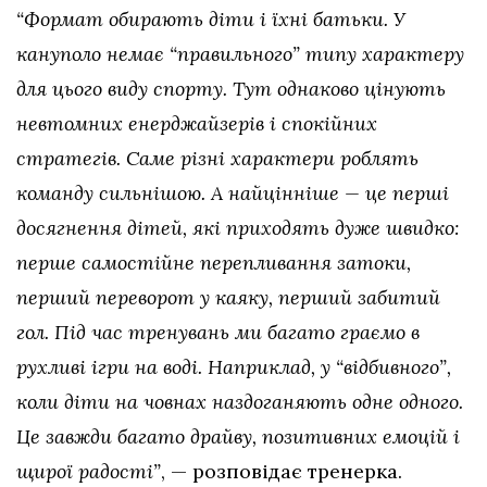
“Формат обирають діти і їхні батьки. У
кануполо немає “правильного” типу характеру
для цього виду спорту. Тут однаково цінують
невтомних енерджайзерів і спокійних
стратегів. Саме різні характери роблять
команду сильнішою. А найцінніше — це перші
досягнення дітей, які приходять дуже швидко:
перше самостійне перепливання затоки,
перший переворот у каяку, перший забитий
гол. Під час тренувань ми багато граємо в
рухливі ігри на воді. Наприклад, у “відбивного”,
коли діти на човнах наздоганяють одне одного.
Це завжди багато драйву, позитивних емоцій і
щирої радості”
, — розповідає тренерка.