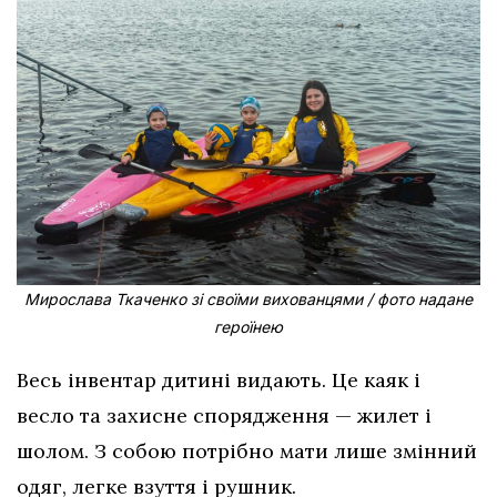
Мирослава Ткаченко зі своїми вихованцями / фото надане
героїнею
Весь інвентар дитині видають. Це каяк і
весло та захисне спорядження — жилет і
шолом. З собою потрібно мати лише змінний
одяг, легке взуття і рушник.