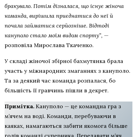
бракувало. Потім дізналася, що існує жіноча
команда, вирішила приєднатися до неї й
почала займатися серйозніше. Відтоді
кануполо стало моїм видом спорту”,
—
розповіла Мирослава Ткаченко.
У складі жіночої збірної бахмутянка брала
участь у міжнародних змаганнях з кануполо.
Та за деякий час команда розпалася, бо
більшість її гравчинь пішли в декрет.
Примітка.
Кануполо — це командна гра з
м’ячем на воді. Команди, перебуваючи в
каяках, намагаються забити якомога більше
голів команді суперника. Передавати м’яч