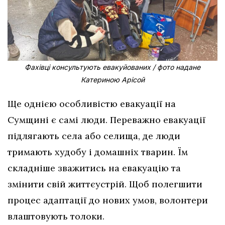
Фахівці консультують евакуйованих / фото надане
Катериною Арісой
Ще однією особливістю евакуації на
Сумщині є самі люди. Переважно евакуації
підлягають села або селища, де люди
тримають худобу і домашніх тварин. Їм
складніше зважитись на евакуацію та
змінити свій життєустрій. Щоб полегшити
процес адаптації до нових умов, волонтери
влаштовують толоки.