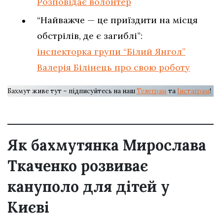
Розповідає волонтер
“Найважче — це приїздити на місця
обстрілів, де є загиблі”:
інспекторка групи “Білий Янгол”
Валерія Білінець про свою роботу
Бахмут живе тут – підписуйтесь на наш
Телеграм
та
Інстаграм
!
Як бахмутянка Мирослава
Ткаченко розвиває
кануполо для дітей у
Києві