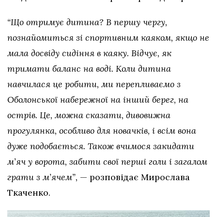
“Що отримує дитина? В першу чергу,
познайомиться зі спортивним каяком, якщо не
мала досвіду сидіння в каяку. Відчує, як
тримати баланс на воді. Коли дитина
навчилася це робити, ми перепливаємо з
Оболонської набережної на інший берег, на
острів. Це, можна сказати, дивовижна
прогулянка, особливо для новачків, і всім вона
дуже подобається. Також вчимося закидати
м’яч у ворота, забити свої перші голи і загалом
грати з м’ячем”,
— розповідає Мирослава
Ткаченко.