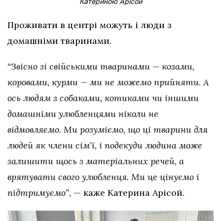
Катериною Арісой
Проживати в центрі можуть і люди з
домашніми тваринами.
“Звісно зі свійськими тваринами — козами,
коровами, курми — ми не можемо прийняти. А
ось людям з собаками, котиками чи іншими
домашніми улюбленцями ніколи не
відмовляємо. Ми розуміємо, що ці тварини для
людей як члени сім’ї, і подекуди людина може
залишити щось з матеріальних речей, а
врятувати свого улюбленця. Ми це цінуємо і
підтримуємо”
, — каже Катерина Арісой.