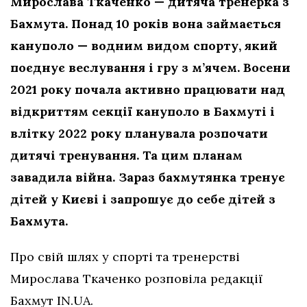
Мирослава Ткаченко — дитяча тренерка з
Бахмута. Понад 10 років вона займається
кануполо — водним видом спорту, який
поєднує веслування і гру з м’ячем. В
осени
2021 року почала активно працювати над
відкриттям секції кануполо в Бахмуті
і
влітку 2022 року планувала розпочати
дитячі тренування. Та цим планам
завадила війна. Зараз бахмутянка тренує
дітей у Києві і запрошує до себе дітей з
Бахмута.
Про свій шлях у спорті та тренерстві
Мирослава Ткаченко розповіла редакції
Бахмут IN.UA.