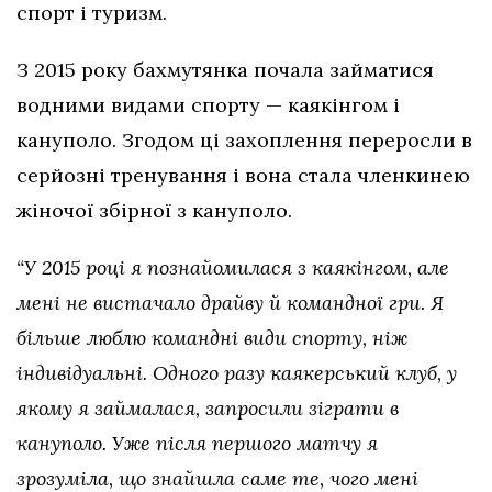
спорт і туризм.
З 2015 року бахмутянка почала займатися
водними видами спорту — каякінгом і
кануполо. Згодом ці захоплення переросли в
серйозні тренування і вона стала членкинею
жіночої збірної з кануполо.
“У 2015 році я познайомилася з каякінгом, але
мені не вистачало драйву й командної гри. Я
більше люблю командні види спорту, ніж
індивідуальні. Одного разу каякерський клуб, у
якому я займалася, запросили зіграти в
кануполо. Уже після першого матчу я
зрозуміла, що знайшла саме те, чого мені