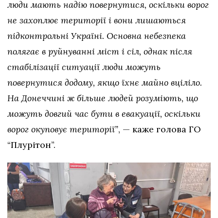
люди мають надію повернутися, оскільки ворог
не захоплює території і вони лишаються
підконтрольні Україні. Основна небезпека
полягає в руйнуванні міст і сіл, однак після
стабілізації ситуації люди можуть
повернутися додому, якщо їхнє майно вціліло.
На Донеччині ж більше людей розуміють, що
можуть довгий час бути в евакуації, оскільки
ворог окуповує території”
, — каже голова ГО
“Плурітон”.