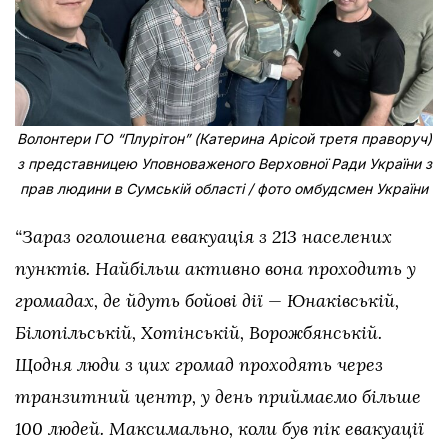
Волонтери ГО “Плурітон” (Катерина Арісой третя праворуч)
з представницею Уповноваженого Верховної Ради України з
прав людини в Сумській області / фото омбудсмен України
“Зараз оголошена евакуація з 213 населених
пунктів. Найбільш активно вона проходить у
громадах, де йдуть бойові дії — Юнаківській,
Білопільській, Хотінській, Ворожбянській.
Щодня люди з цих громад проходять через
транзитний центр, у день приймаємо більше
100 людей. Максимально, коли був пік евакуації