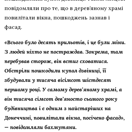
повідомляли про те, що в дерев’яному храмі
повилітали вікна, пошкоджень зазнав і
фасад.
«Всього було десять прильотів, і це були міни.
З людей ніхто не постраждав. Зокрема, там
перебував сторож, він встиг сховатися.
Обстріли пошкодили купол дзвіниці, її
збудували у тисяча вісімсот шістдесят
першому році. У самому дерев’яному храмі, а
він тисяча сімсот дев’яносто сьомого року
будівництва і є одним з найстаріших на
Донеччині, повилітали вікна, посічено фасад»,
— повідомляли бахмутяни.