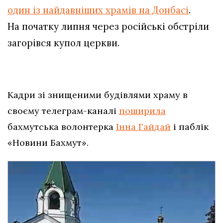
один із найдавніших храмів на Донбасі
.
На початку липня
через російські обстріли
загорівся купол церкви.
Кадри зі знищеними будівлями храму в
своєму телеграм-каналі
поширила
бахмутська волонтерка
Інна Гайдай
і паблік
«Новини Бахмут».