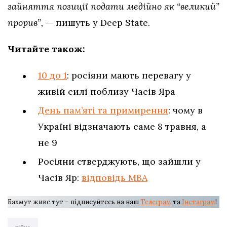
зайняття позиції подати медійно як “великий”
прорив”,
— пишуть у Deep State.
Читайте також:
10 до 1
: росіяни мають перевагу у
живій силі поблизу Часів Яра
День пам’яті та примирення
: чому в
Україні відзначають саме 8 травня, а
не 9
Росіяни стверджують, що зайшли у
Часів Яр:
відповідь МВА
Бахмут живе тут – підписуйтесь на наш
Телеграм
та
Інстаграм
!