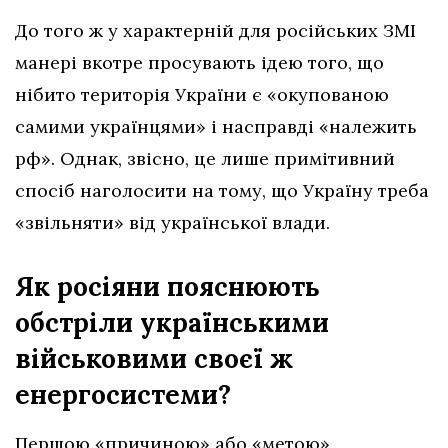
До того ж у характерній для російських ЗМІ
манері вкотре просувають ідею того, що
нібито територія України є «окупованою
самими українцями» і насправді «належить
рф». Однак, звісно, це лише примітивний
спосіб наголосити на тому, що Україну треба
«звільняти» від української влади.
Як росіяни пояснюють
обстріли українськими
військовими своєї ж
енергосистеми?
Першою «причиною» або «метою»