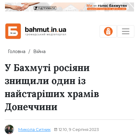
Головна
Війна
У Бахмуті росіяни
знищили один із
найстаріших храмів
Донеччини
12:10, 9 Серпня 2023
Микола Ситник