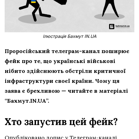
Ілюстрація Бахмут IN.UA
Проросійський телеграм-канал поширює
фейк про те, що українські військові
нібито здійснюють обстріли критичної
інфраструктури
своєї країни. Чому ця
заява є брехливою — читайте в матеріалі
“Бахмут.IN.UA”.
Хто запустив цей фейк?
Опубліковано допис у Телеграм-каналі