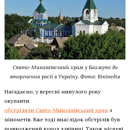
Свято-Миколаївський храм у Бахмуті до
вторгнення росії в Україну. Фото: Вікіпедія
Нагадаємо, у вересні минулого року
окупанти
обстріляли Свято-Миколаївський храм
з
мінометів. Вже тоді внаслідок обстрілів був
пошкоджений купол дзвіниці. Також місцеві