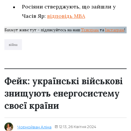
Росіяни стверджують, що зайшли у
Часів Яр:
відповідь МВА
Бахмут живе тут – підписуйтесь на наш
Телеграм
та
Інстаграм
!
війна
Фейк: українські військові
знищують енергосистему
своєї країни
12:13, 26 Квітня 2024
Чорнойван Аліна