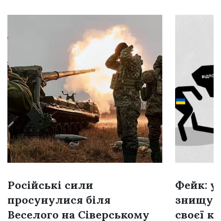
Російські сили
Фейк: у
просунулися біля
знищую
Веселого на Сіверському
своєї к