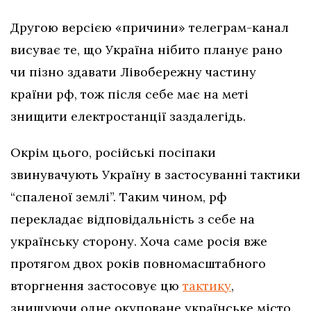
Другою версією «причини» телеграм-канал
висуває те, що Україна нібито планує рано
чи пізно здавати Лівобережну частину
країни рф, тож після себе має на меті
знищити електростанції заздалегідь.
Окрім цього, російські посіпаки
звинувачують Україну в застосуванні тактики
“спаленої землі”. Таким чином, рф
перекладає відповідальність з себе на
українську сторону. Хоча саме росія вже
протягом двох років повномасштабного
вторгнення застосовує цю
тактику
,
знищуючи одне окуповане українське місто