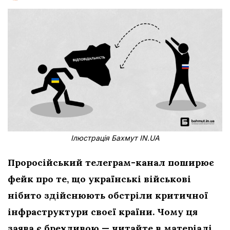
Ілюстрація Бахмут IN.UA
Проросійський телеграм-канал поширює
фейк про те, що українські військові
нібито здійснюють обстріли критичної
інфраструктури
своєї країни. Чому ця
заява є брехливою — читайте в матеріалі