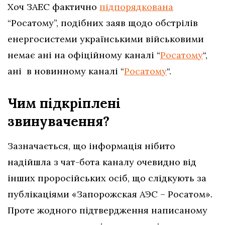
Хоч ЗАЕС фактично
підпорядкована
“Росатому”, подібних заяв щодо обстрілів
енергосистеми українськими військовими
немає ані на офіційному каналі “
Росатому
“,
ані в новинному каналі “
Росатому
“.
Чим підкріплені
звинувачення?
Зазначається, що інформація нібито
надійшла з чат-бота каналу очевидно від
інших проросійських осіб, що слідкують за
публікаціями «Запорожская АЭС – Росатом»
.
Проте жодного підтвердження написаному