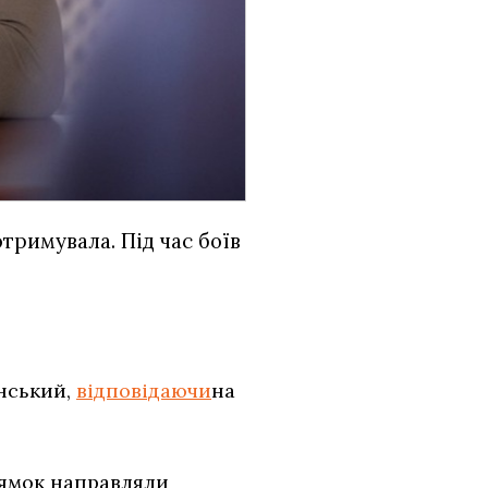
тримувала. Під час боїв
нський,
відповідаючи
на
рямок направляли