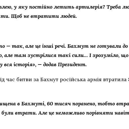
лею, у яку постійно летить артилерія? Треба люде
дити. Щоб не втратити людей.
о — так, але це інші речі. Бахмут не готували до
, але там зустрілися такі сили… І зрозуміло, що
 вся історія», — додав Президент.
ід час битви за Бахмут російська армія втратила 
знищена в Бахмуті, 60 тисяч поранено, тобто втр
нас були втрати. Але це неможливо порівняти наві