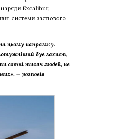
наряди Excalibur,
тивні системи залпового
 на цьому напрямку.
потужніший був захист,
и сотні тисяч людей, не
вих», — розповів