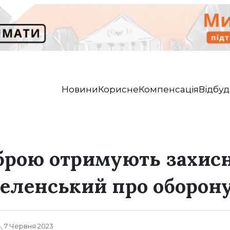
Новини
Корисне
Компенсація
Відбуд
брою отримують захис
Зеленський про оборону
, 7 Червня 2023