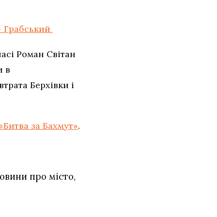
— Грабський
пасі Роман Світан
и в
втрата Берхівки і
«Битва за Бахмут»
.
овини про місто,