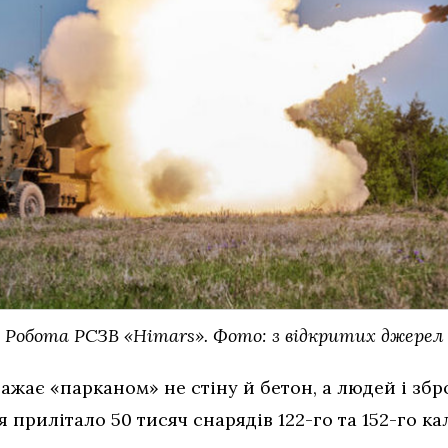
Робота РСЗВ «Himars». Фото: з відкритих джерел
ажає «парканом» не стіну й бетон, а людей і збр
 прилітало 50 тисяч снарядів 122-го та 152-го кал