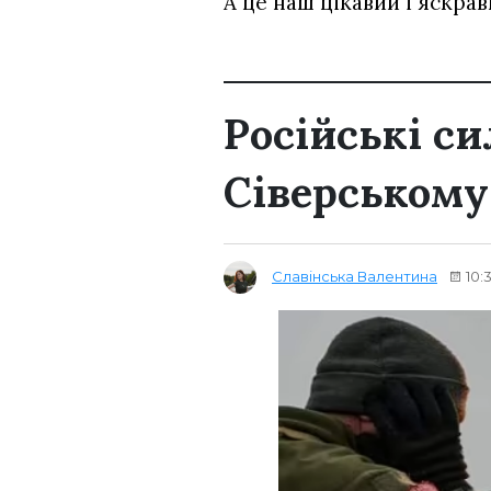
А це наш цікавий і яскра
Російські с
Сіверськом
Славінська Валентина
10: