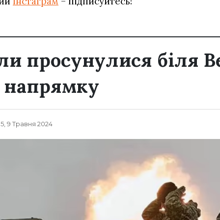
вий
Інстаграм
– підписуйтесь!
или просунулися біля В
у напрямку
35, 9 Травня 2024