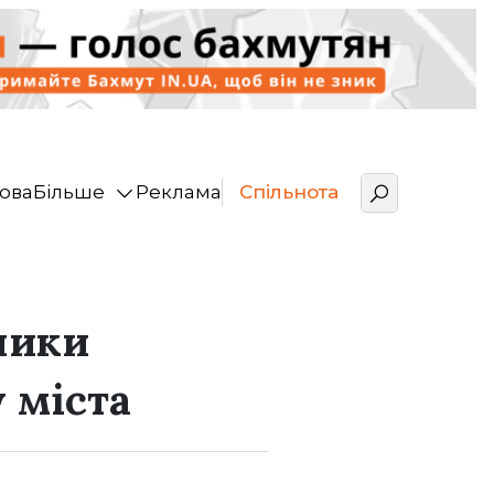
ова
Більше
Реклама
Спільнота
ники
 міста