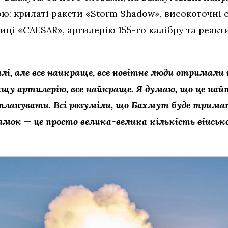
ю: крилаті ракети «Storm Shadow», високоточні с
иці «CAESAR», артилерію 155-го калібру та реак
алі, але все найкраще, все новітнє люди отримали
щу артилерію, все найкраще. Я думаю, що це най
планувати. Всі розуміли, що Бахмут буде тримат
ямок — це просто велика-велика кількість військо