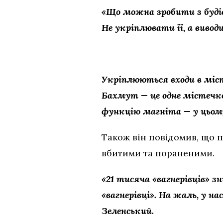
«Що можна зробити з будів
Не укріплювати її, а виво
Укріплюються входи в міст
Бахмут — це одне містечко
функцію магніта — у цьому
Також він повідомив, що п
вбитими та пораненими.
«21 тисяча «вагнерівців» 
«вагнерівці». На жаль, у 
Зеленський.