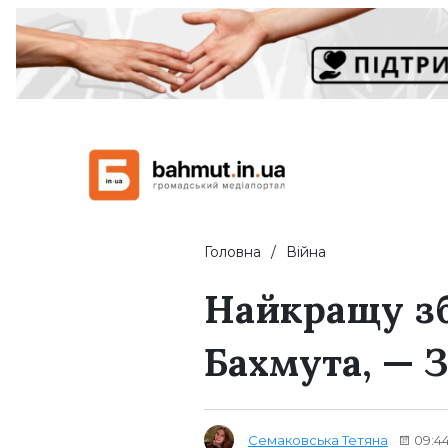
Головна
Війна
Найкращу з
Бахмута, — 
Семаковська Тетяна
09:44