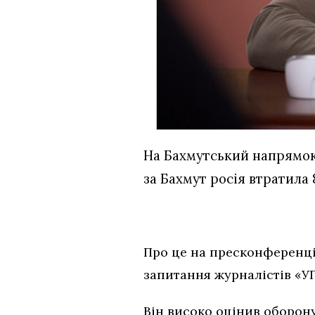
На Бахмутський напрямок 
за Бахмут росія втратила
Про це на пресконференці
запитання журналістів «УП
Він високо оцінив оборон